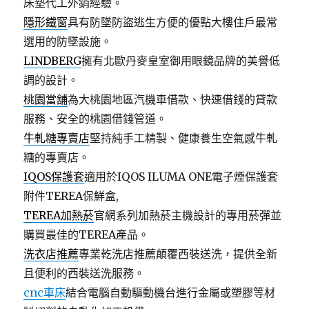
床墊代工外銷經驗。
隱形鐵窗
具有防墜防盜逃生方便的優點大樓住戶最常
選用的防墜設施。
LINDBERG
擁有北歐丹麥皇室御用眼鏡品牌的美譽低
調的設計。
桃園當舖
為大桃園地區汽機車借款、快速借錢的貸款
服務、安全的桃園借錢管道。
牛軋糖專賣店
堅持純手工精製、健康養生空氣感牛軋
糖的專賣店。
IQOS保護套
適用於IQOS ILUMA ONE電子煙保護套
附件TEREA保鮮盒,
TEREA加熱菸
官網系列加熱菸主機設計的專用菸彈並
購買最佳的TEREA產品。
洗衣店推薦
專業乾洗店推薦顛覆西裝送洗，提供全新
且便利的西裝送洗服務。
cnc車床
結合電腦自動驅動機台進行金屬或塑膠等材