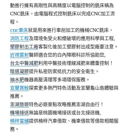
動進行擁有高剛性與高精度以電腦控制的銑床稱為
CNC銑床，由電腦程式控制銑床以完成CNC加工流
程。
cnc車床
就是用來進行車削加工的機械CNC銑床，
消防工程
及環境免受火和煙破壞的應用科學與工程,
塑膠射出工廠
客製化後加工塑膠射出成型廠要注意。
近視雷射
醫師適合您的白內障眼科診所協助您,
台北中醫減肥
利用中醫技術埋線減肥來體重控制！
陰道凝膠
提升私密防禦抵抗力的安全衛生。
抽水肥
機器高壓清理等多項環保服務。
宜蘭賞鯨
探索更多熱門特色活動及宜蘭龜山島體驗與
推薦。
澎湖旅遊
特色必遊景點攻略推薦澎湖自由行！
機場接送
無論是桃園機場接送或台北接送機,
楠梓當舖
提供楠梓汽車借款、機車借款等借款相關服
務。