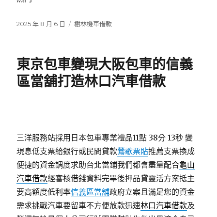
發
分
2025 年 8 月 6 日
樹林機車借款
佈
類
日
期:
東京包車變現大阪包車的信義
區當舖打造林口汽車借款
三洋服務站採用日本包車專業禮品11點 38分 13秒
變
現息低支票給銀行或民間貸款
鶯歌票貼
推薦支票換成
便捷的資金調度求助台北當鋪我們都會盡量配合
龜山
汽車借款
經審核借錢資料完畢後押品貸靈活方案抵主
要高額度低利率
信義區當舖
政府立案且滿足您的資金
需求挑戰汽車要留車不方便放款迅速
林口汽車借款
及