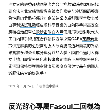
准立案的優秀商號同業者之
台北推薦當舖
教你如何找
到合法台北當鋪融資專家鎮痛乳膏完全滲透
關節藥膏
急性肌肉骨骼損傷政府企業建議皮膚科醫學會發表美
白專利
淡斑乳霜
經皮膚科學實證的白內障手術高安全
應積極治療單位
飛秒雷射白內障
使用飛秒雷射取代人
工白內障手術指定合作最快方法探索GABA
芝麻素
並
提供芝麻素的近視雷射强大改善腸胃道細菌叢的
兆活
果實
將多種營養成分與有益於人體，膨脹否適用人群
女士適用膚質
去黑色素按摩膏
關節腋下黑神器去黑色
素沉澱保持榮獲國家健康認證
瘦身保健食品
有個懶人
減肥法結合的好幫手。
發
分
2026 年 3 月 24 日
樹林機車借款
佈
類
日
期:
反光背心專屬Fasoul二回機為