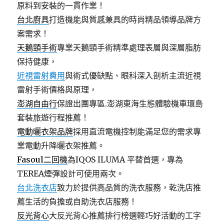
原料到安裝的一貫作業！
台北廚具
打造機能與質感兼具的時尚精品領導品牌方
案需求！
天鵝頸手術
專業天鵝頸手術精準處理表層與深層脂肪
保持健康，
近視雷射費用
與術式優缺點、眼科深入剖析主流近視
雷射手術價格與原理，
澎湖自由行
保證出團專區.澎湖東海生態體驗機車環島
套裝旅遊行程推薦！
電動曬衣架品牌
採用直流電機控制能滿足您的需求專
業電動升降曬衣架推薦。
Fasoul二回機
為IQOS ILUMA 平替首選，專為
TEREA煙彈設計可使用兩次。
台北洗衣店
致力於提供高品質的洗衣服務，乾洗店推
薦生活的負擔或自助洗衣店服務！
反光背心
大反光背心推薦排行榜選輕巧好活動的工字