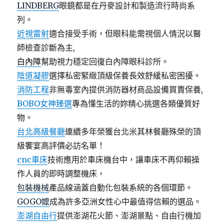
LINDBERG
眼鏡都是在丹麥設計和製造流行時尚系
列。
近視雷射
適合接受手術，但眼科能需視個人情況以醫
師檢查診斷為主,
白內障
幫助視力穩定回復白內障眼科診所。
陰道凝膠
選擇私密緊緻頂級保養長效舒緩私密困擾。
消防工程
非無毒室內提供消防器材商品設備買賣保養,
BOBO女神臻選
專為懂生活的妳精心挑選各類優質好
物。
台北高級餐廳
連續多年榮獲台北米其林餐廳殊榮的頂
級饗宴高評價必訪名單！
cnc車床
技術應用於車床機台中，讓車床不再仰賴操
作人員的即時調整機床，
包裝機械
產品線涵蓋自動化包裝系統的各個環節。
GOGO嬤
成為許多亞洲女性心中最值得信賴的選品。
澎湖自由行
提供澎湖花火節、澎湖景點、自由行機加