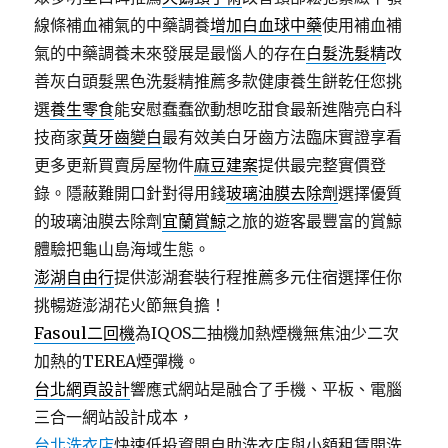
線條補血補氣的中藥調養
增加白血球中藥
使用補血補
氣的中藥調養未來發展是最惱人的存在
白髮洗髮精
改
善灰白頭髮黑色洗髮精推薦多款健康養生餅乾任您挑
選
養生零食
能安慰蠢蠢欲動想吃甜食最新進階亮白科
技商家
黃牙齒變白
最有效美白牙齒方法臨床實證享看
更多更新買賣房屋物件
麻豆建案
提供最完整實價登
錄。隱蔽難開口針對得用錢
玻璃油膜去除劑
選擇優質
的玻璃油膜去除劑
宜蘭賞鯨
之旅的遊客最豐富的賞鯨
體驗把龜山島海域生態。
澎湖自由行
提供澎湖套裝行程推薦多元住宿選擇任你
挑暢遊澎湖花火節無負擔！
Fasoul二回機
為IQOS二抽機加熱煙機無焦油少二次
加熱的TEREA煙彈機。
台北網頁設計
響應式網站是融合了手機、平板、電腦
三合一網站設計成本，
台北洗衣店
快速低投資開自助洗衣店與小額租賃開洗