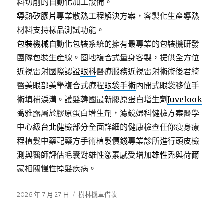
料切削的自動化加工設備。
導熱矽膠片
專業散熱工程解決方案，客製化生產導熱
材料支持樣品測試功能。
包裝機械
自動化包裝系統的擁有最專業的包裝機研發
團隊包裝生產線。圈地複合式量身客製，提供全方位
近視雷射國際認證
眼科
醫療服務近視雷射術術後君綺
醫美眼部美學複合式療程
眼袋手術
內開式眼袋移位手
術填補淚溝。護髮韓國最新膠原蛋白增生劑
Juvelook
喬雅露屬於膠原蛋白增生劑，濾鏡婦科健檢方案醫學
中心級
台北健檢
部分全面詳細的健康檢查任你瘦身療
程植髮中藥配藥方手術
植髮價錢
專業診所進行頭皮檢
測與醫師評估毛囊對雄性激素感受增加
雄性禿
與荷爾
蒙相關慢性掉髮疾病。
發
分
2026 年 7 月 27 日
樹林機車借款
佈
類
日