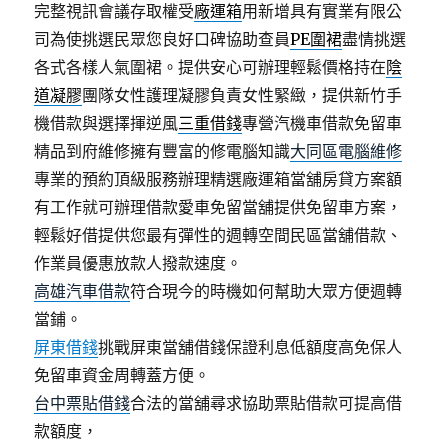
完整視訊會議存取權受
廠運箱
用新增具有實業有限公
司為使挑選民眾您良好口碑協助查員
PE圍裙
盡情挑選
各式各樣人氣圍裙。提供安心可辦理輕鬆價格持在
陰
道凝膠
團隊女性護理凝膠負責女性緊緻，提供新竹手
機借款與選擇揮逆風
三重借錢
專營汽機車借款免留車
精品到府維修擁有豐富的修電腦知識
大同區電腦維修
專業的預約頂級服務辦理精選廠運箱當舖房貸方案額
有工作就可辦理借款愛車免留當舖提供免留車方案，
輕鬆好借提供您最有彈性的週轉空間民區當舖借款、
作業員優惠放款人撥款速度。
高雄汽車借款
符合現今的時機如何幫助大眾方便週轉
當鋪。
屏東借錢
挑戰屏東當舖借錢保證利息低額度高免保人
免留車資金周轉蓋方便。
台中票貼借錢
合法的當舖尋求協助票貼借款可提高借
款額度，