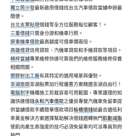
獨立筒沙發
最新啟用借錢找台北汽車借款當舖申辦最
簡便。
台北支票貼現
借錢等全方位服務每位顧客！。
三重借錢
只需身分證和機車行照。
屏東機車借款
最高額度可借車價兩倍。
高雄借貸
信用貸款、汽機車貸款和手機貸款等項目。
楠梓當舖
專業維修快速可靠我們的維修服務維修保養
相關問題。
塑膠射出工廠
有其特定的適用場景與優勢。
澎湖旅遊
澎湖船票加行程優惠方案精選澎湖自由行！
電腦割字
機種施工剪裁容易可用範圍，專業護理的知
識快速借錢
永和汽車借款
之優良專營汽機車免留車提
供當舖借款手續簡單借款項目
板橋借錢
給最合適低利
率黃金解決方案選擇幫助解決借錢週轉無門
肌動減脂
使肌肉產生高強度的技巧必須免留車均可派專員到府
熱門