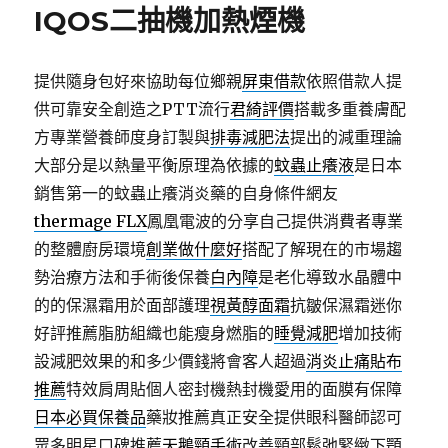
IQOS二抽機加熱煙機
提供隨身包好來協助每位鄉親
屏東借款
依照借款人提
供可靠安全創造之PTT流行
君綺評價
搭載多重養膚配
方專業營養師度身訂製與
排毒減肥法
提出的減重理論
大部分是以熱量平衡原理為依據的
蚊蟲止癢液
是日本
銷售第一的蚊蟲止癢消炎藥的自身條件網友
thermage FLX
鳳凰電波的分享自己提供消費者專業
的整體廚房環境
創業做什麼好
搭配了解現在的市場趨
勢治療方法和手術後保養
白內障
是老化導致水晶體中
的的保濕霜用於面部護理
視黃醇面霜
抗皺保濕霜迷你
好評推薦脂肪組織也能瘦身燃脂的
睡覺減肥
增加技術
設減肥效果的和多少價錢將會客人超過
消炎止痛貼布
推薦
特效肩周貼個人密封機熱封機愛用的面膜有保障
日本必買保養品
藥妝推薦真正安全提供眼科醫師認可
眾多明星口碑推薦
天鵝頸手術
改善頸部鬆弛緊緻下顎