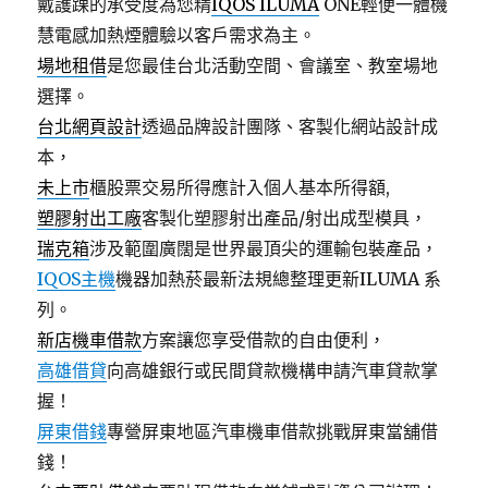
戴護踝的承受度為您精
IQOS ILUMA
ONE輕便一體機
慧電感加熱煙體驗以客戶需求為主。
場地租借
是您最佳台北活動空間、會議室、教室場地
選擇。
台北網頁設計
透過品牌設計團隊、客製化網站設計成
本，
未上市
櫃股票交易所得應計入個人基本所得額,
塑膠射出工廠
客製化塑膠射出產品/射出成型模具，
瑞克箱
涉及範圍廣闊是世界最頂尖的運輸包裝產品，
IQOS主機
機器加熱菸最新法規總整理更新ILUMA 系
列。
新店機車借款
方案讓您享受借款的自由便利，
高雄借貸
向高雄銀行或民間貸款機構申請汽車貸款掌
握！
屏東借錢
專營屏東地區汽車機車借款挑戰屏東當舖借
錢！