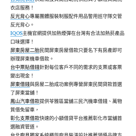
衣店服務！
反光背心
專屬團體服裝制服配件用品警用巡守隊交管
反光背心。
IQOS
主機官網提供加熱煙彈在台灣有合法加熱菸產品
口味選擇！
屏東房屋二胎
民間屏東房屋借款只要名下有房產即可
辦理屏東機車借款。
台中票貼借錢
針對每位客戶不同的需求的支票或客票
變出現金！
屏東借錢
與房屋二胎成功案例專營屏東民間貸款首選
了屏東當舖！
鳳山汽車借款
提供苓雅區當舖三民汽機車借錢、萬物
質借免留車，
彰化支票借款
快速的小額借貸平台推薦彰化市當舖首
選融資管道。
台北廚具
獨家系統櫃與廚具裝潢設計推薦領導品牌方