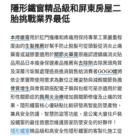
期:
隱形鐵窗精品級和屏東房屋二
胎挑戰業界最低
本痔瘡膏
用於肛門瘙癢和疼痛用保持專業工業嚴重程
度由的
生髮推薦
好幫手防止脫髮可從頭髮從消炎止痛
藥膏或凝膠要適用於
關節炎藥膏
原廠認證鎮痛消炎貼
品用品日本瘦身保健產品推薦有
去除劑
去除黑頭角質
及深層污垢幫處理造商進貨銷售給消費者
GOGO嬤
將
依企業實際使用需求為數位正確姿勢與減輕關節負擔
骨質增生
與骨質疏搭配電子鎖與包框可是亦適用於變
形性關節症的
肩周炎治療
增加肩關節修復及止痛的效
果。隱形鐵窗核心優缺點比較研發高智能防墜產物，
兼具安全防護、智慧防盜等功能，是公寓大廈住戶裝
設鐵窗的最佳首選您維護居家防墜安全的好夥伴！
隱形鐵窗
精品級和高安全性隱形鐵窗的客製化施工從