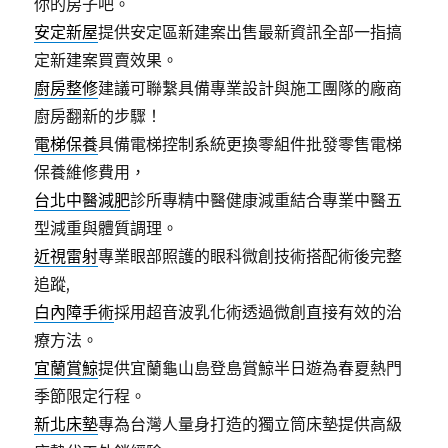
你的房子吧。
安定新屋
提供安定區新建案出售最新資訊全部一指搞
定新建案買賣效果。
廚房整修
建議可聯繫具備專業設計與施工團隊的廠商
廚房翻新的步驟！
電梯保養
具備電梯控制系統更換零組件批發零售電梯
保養維修費用，
台北中醫減肥
診所專精中醫健康減重結合專業中醫五
型減重與體質調理。
近視雷射
專業眼部照護的眼科微創技術搭配術後完整
追蹤,
白內障手術
採用超音波乳化術透過微創直接有效的治
療方法。
宜蘭賞鯨
提供宜蘭龜山島登島賞鯨半日遊為春夏熱門
季節限定行程。
新北床墊
專為台灣人量身打造的獨立筒床墊提供高級