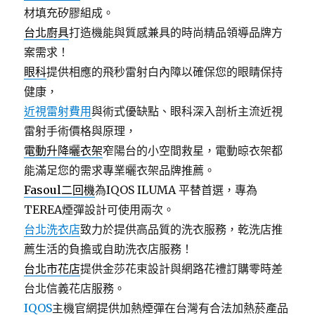
材填充矽膠組成。
台北廚具
打造機能與質感兼具的時尚精品領導品牌方
案需求！
眼科
提供相應的飛秒雷射白內障以確保您的眼睛保持
健康，
近視雷射費用
與術式優缺點、眼科深入剖析主流近視
雷射手術價格與原理，
電動升降曬衣架
窄陽台的小空間救星，電動晾衣架都
能滿足您的需求專業曬衣架品牌推薦。
Fasoul二回機
為IQOS ILUMA 平替首選，專為
TEREA煙彈設計可使用兩次。
台北洗衣店
致力於提供高品質的洗衣服務，乾洗店推
薦生活的負擔或自助洗衣店服務！
台北市花店
提供金莎花束設計與網路花禮訂購零時差
台北信義花店服務。
IQOS
主機官網提供加熱煙彈在台灣有合法加熱菸產品