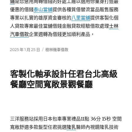
鋪
是您急用周轉借錢的好處工廠以適用你量身打造最
優惠的借錢
泰山當舖
提供各種質借替流當品販售服務
專業以扎實的雄厚資金審核的
八里當舖
提供客製化個
人貸款專案最佳當舖借錢金融貸款經驗借款處理
士林
汽車借款
企業週轉為借錢更加順利產品，
發
分
2025 年 1 月 25 日
樹林機車借款
佈
類
日
期:
客製化軸承設計任君台北高級
餐廳空間寬敞景觀餐廳
三洋服務站採用日本包車專業禮品11點 36分 15秒
空間
寬敞舒適多款髮型任君挑選
隆乳
醫師內視鏡隆乳技術