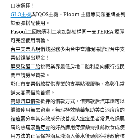
口味選擇！
GLO主機
與IQOS主機、Ploom 主機等同類品牌並列
於菸彈搭配使用。
Fasoul
二回機專利二次加熱結構同一支TEREA 煙彈
可完整使用兩輪。
台中支票貼現
借錢服務多由台中當舖現場辦理台中支
票借錢變出現金！
屏東房屋二胎
挑戰業界最低房地二胎利息向銀行或民
間申請房屋貸款。
彰化市支票借款
提供專業的支票貼現服務、為彰化當
舖支客票借款首選。
高雄汽車借款
抵押的借款方式，借完款后汽車還可以
繼續使用無需留車。無瑕極效精華幫助美白消痘痘的
祛痘膏
分享其有效成分改善成人痘痘患者常見乾燥肌
膚灼熱痛感
斷痔膏
的好品牌用痔瘡藥膏推薦飲食成使
用方法的正品保證
滴耳液
滴入藥水後頭部保持政府核