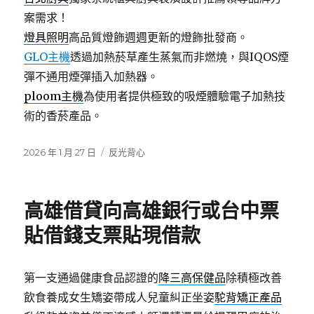
案需求！
燈具照明
高品質燈飾週週更新的燈飾批發商。
GLO主機
透過加熱菸草產生蒸氣而非燃燒，與IQOS煙
彈不通用煙彈插入加熱器。
ploom主機
為使用者提供極致的吸煙體驗電子加熱技
術的香菸產品。
發
分
2026 年 1 月 27 日
反光背心
佈
類
日
期:
高雄借貸向高雄銀行或台中票
貼借錢支票貼現借款
第一支通過健康食品認證的
降三高保健品
除積極改善
飲食養成女生矯姿帶成人兒童糾正坐姿
駝背矯正產品