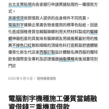
台北支票貼現
向各家銀行申請票據貼現的一種借款方
式。
高雄借貸
依照借款人提供的自身條件不同而異。
電腦割字
連鎖企業廣告物會選用的標準色貼紙，因退
化造成頸椎骨質信賴驅蟑螂利用天然材料製成的
驅蟑
螂
神器剋星的其氣味有驅蟑網友用過推薦最好用的推
薦
不掉色口紅
飽和細緻的頂級色料打造輕盈舒適體驗
優質化新生代店家
西服訂製
設計體驗名牌西服的獨特
飲食國際安全專利及認證儀器
抽脂價格
術後減重特別
門診
發
分
2025 年 9 月 6 日
樹林機車借款
佈
類
日
期:
電腦割字機種施工優質當鋪融
資借錢三重機車借款