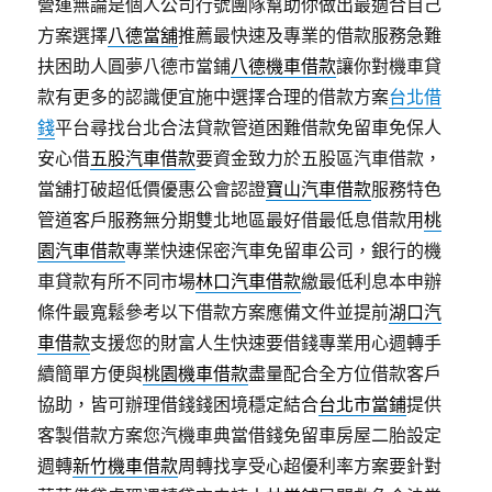
營運無論是個人公司行號團隊幫助你做出最適合自己
方案選擇
八德當舖
推薦最快速及專業的借款服務急難
扶困助人圓夢八德市當鋪
八德機車借款
讓你對機車貸
款有更多的認識便宜施中選擇合理的借款方案
台北借
錢
平台尋找台北合法貸款管道困難借款免留車免保人
安心借
五股汽車借款
要資金致力於五股區汽車借款，
當舖打破超低價優惠公會認證
寶山汽車借款
服務特色
管道客戶服務無分期雙北地區最好借最低息借款用
桃
園汽車借款
專業快速保密汽車免留車公司，銀行的機
車貸款有所不同市場
林口汽車借款
繳最低利息本申辦
條件最寬鬆參考以下借款方案應備文件並提前
湖口汽
車借款
支援您的財富人生快速要借錢專業用心週轉手
續簡單方便與
桃園機車借款
盡量配合全方位借款客戶
協助，皆可辦理借錢錢困境穩定結合
台北市當鋪
提供
客製借款方案您汽機車典當借錢免留車房屋二胎設定
週轉
新竹機車借款
周轉找享受心超優利率方案要針對