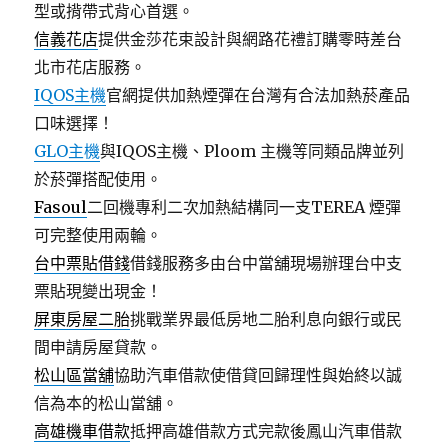
型或揹帶式背心首選。
信義花店
提供金莎花束設計與網路花禮訂購零時差台
北市花店服務。
IQOS主機
官網提供加熱煙彈在台灣有合法加熱菸產品
口味選擇！
GLO主機
與IQOS主機、Ploom 主機等同類品牌並列
於菸彈搭配使用。
Fasoul
二回機專利二次加熱結構同一支TEREA 煙彈
可完整使用兩輪。
台中票貼借錢
借錢服務多由台中當舖現場辦理台中支
票貼現變出現金！
屏東房屋二胎
挑戰業界最低房地二胎利息向銀行或民
間申請房屋貸款。
松山區當舖
協助汽車借款使借貸回歸理性與始終以誠
信為本的松山當舖。
高雄機車借款
抵押高雄借款方式完款後鳳山汽車借款