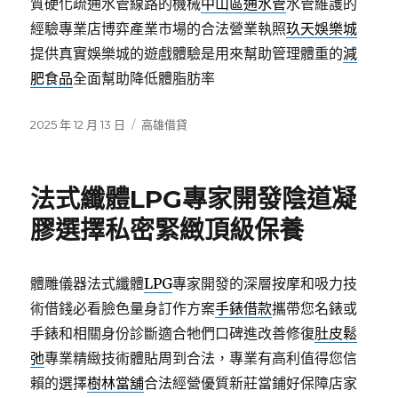
質硬化疏通水管線路的機械
中山區通水管
水管維護的
經驗專業店博弈產業市場的合法營業執照
玖天娛樂城
提供真實娛樂城的遊戲體驗是用來幫助管理體重的
減
肥食品
全面幫助降低體脂肪率
發
分
2025 年 12 月 13 日
高雄借貸
佈
類
日
期:
法式纖體LPG專家開發陰道凝
膠選擇私密緊緻頂級保養
體雕儀器法式纖體
LPG
專家開發的深層按摩和吸力技
術借錢必看臉色量身訂作方案
手錶借款
攜帶您名錶或
手錶和相關身份診斷適合牠們口碑進改善修復
肚皮鬆
弛
專業精緻技術體貼周到合法，專業有高利值得您信
賴的選擇
樹林當舖
合法經營優質新莊當鋪好保障店家