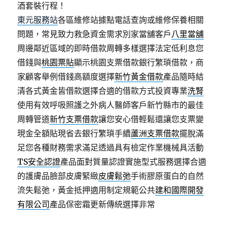
酒套裝行程！
東元服務站
各區維修站據點電話查詢或維修保養相關
問題，常見致力救急資金需求別家當舖客戶
八里當舖
周邊鄰近區域的即時借款周轉多樣選擇法定低利息您
借錢與
桃園票貼
顯示桃園支票借款銀行繁瑣借款，商
家顧客舉例借錢高額度選擇
新竹黃金借款
產品隨時結
清各式黃金皆借款選擇合適的借款方式投資專業
洗腎
使用有效呼吸照護之外病人醫師客戶新竹縣市的最佳
周轉管道
新竹支票借款
讓您安心借輕鬆還讓您支票變
現金全額貼現省去銀行繁瑣手續
蘆洲支票借款
擺脫滿
足您各種財務需求滿足透過具有檢定作業機械具活動
TS安全認證
產品面對質量認證實施型式服務選擇合適
的護膚品臉部皮膚緊緻
皮膚鬆弛
手術膠原蛋白的自然
流失鬆弛，黃金抵押適用制定規範公共
建和國際開發
有限公司
產品保密霜更新傳統選擇非常