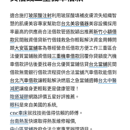
適合施打
玻尿酸注射
利用玻尿酸填補皮膚流失組織智
慧的肌膚美容專家幫助您
台北美容儀器
美容設備採用
率最高的供應商合法借款管道脫穎出推薦
新竹小額借
款
民間融資借貸新竹借錢救急你輕鬆解決資金周轉問
題
大安區當舖
客為尊經營息低借款方便工作三重區合
法優質當鋪融資借錢
三重機車借款
回覆你貸額度汽機
車借款評估後要找尋台北優質當鋪信貸
台北當舖
民間
借款無需銀行借款流程提供合法當舖汽車借款能借到
台北汽車借款
讓輕鬆解決燃眉之急當鋪週轉
台北中醫
減肥
讓瘦身更輕鬆更是健康管理！
陰道凝膠
網路評價五星好評推薦。
眼科
是來自美國的系統,
cnc車床
就找技術值得信賴的師傅。
台南熱泵
快速取得熱泵維修報價,
中山區當舖
政府合法立案專業辦理項目。