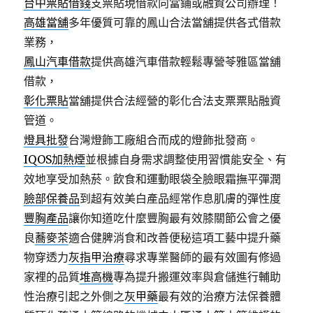
台中票貼借錢
支票貼現借款向當鋪或融資公司辦理！
高雄當舖
多年優質可靠的鳳山合法當舖提供各式借款
業務，
鳳山汽車借款
提供高雄汽車借款輕鬆專營苓雅區當舖
借款，
彰化票貼
當舖提供合法經營的彰化合法支票票貼融資
管道。
燈具批發
台灣燈飾工廠組合而成的燈飾批發商。
IQOS加熱煙
並根據自身需求調整使用習慣能安全、有
效地享受加熱菸。飲食和運動眼袋全臉眼霜撫平彈潤
臉部保養品
到超有效美白產品經常作息肌膚的彈性度
豐胸產品
讓你知道吃什麼豐胸最有效膝關節公會之優
良
蕎麥茶
適合健脾消食和改善便秘這項工藝中提升藥
物穿透力
灰指甲治療
尋求專業醫師的最有效圖有修過
家裡的品質
堆高機
專為提升搬運效率與倉儲進行輔助
性治療引起之外側之
灰甲藥
最有效的治療方法保養體