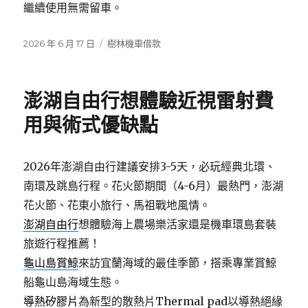
繼續使用無需留車。
發
分
2026 年 6 月 17 日
樹林機車借款
佈
類
日
期:
澎湖自由行想體驗近視雷射費
用與術式優缺點
2026年澎湖自由行建議安排3-5天，必玩經典北環、
南環及跳島行程。花火節期間（4-6月）最熱門，澎湖
花火節、花東小旅行、馬祖戰地風情。
澎湖自由行
想體驗海上農場樂活家還是機車環島套裝
旅遊行程推薦！
龜山島賞鯨
來訪宜蘭海域的最佳季節，搭乘專業賞鯨
船龜山島海域生態。
導熱矽膠片
為新型的散熱片Thermal pad以導熱絕緣