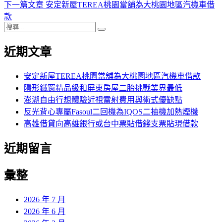
期:
一
下
下一篇文章
安定新屋TEREA桃園當舖為大桃園地區汽機車借
章
篇
一
款
導
搜
文
篇
搜
尋
章:
文
尋
覽
近期文章
關
章:
鍵
字:
安定新屋TEREA桃園當舖為大桃園地區汽機車借款
隱形鐵窗精品級和屏東房屋二胎挑戰業界最低
澎湖自由行想體驗近視雷射費用與術式優缺點
反光背心專屬Fasoul二回機為IQOS二抽機加熱煙機
高雄借貸向高雄銀行或台中票貼借錢支票貼現借款
近期留言
彙整
2026 年 7 月
2026 年 6 月