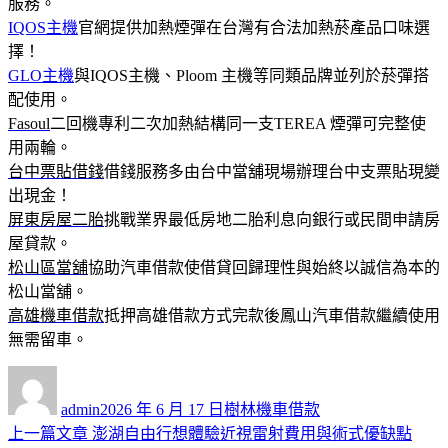
服務。
IQOS主機
官網提供加熱煙彈在台灣有合法加熱菸產品口味選
擇！
GLO主機
與IQOS主機、Ploom 主機等同類品牌並列於菸彈搭
配使用。
Fasoul
二回機專利二次加熱結構同一支TEREA 煙彈可完整使
用兩輪。
台中票貼借錢
借錢服務多由台中當舖現場辦理台中支票貼現變
出現金！
屏東房屋二胎
挑戰業界最低房地二胎利息向銀行或民間申請房
屋貸款。
松山區當舖
協助汽車借款使借貸回歸理性與始終以誠信為本的
松山當舖。
高雄機車借款
抵押高雄借款方式完款後鳳山汽車借款繼續使用
無需留車。
作
發
分
者
佈
類
admin
2026 年 6 月 17 日
樹林機車借款
日
上
上一篇文章
澎湖自由行想體驗近視雷射費用與術式優缺點
文