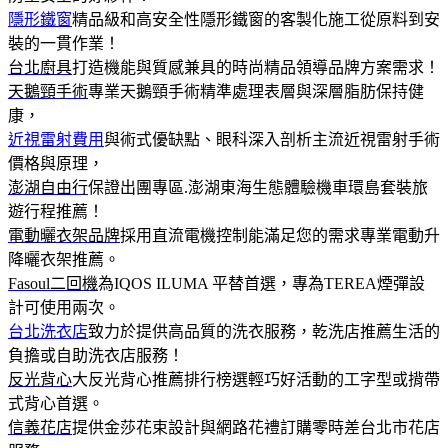
隱形鐵窗
精品級和高安全性隱形鐵窗的客製化施工從原料到安
裝的一貫作業！
台北廚具
打造機能與質感兼具的時尚精品領導品牌方案需求！
天鵝頸手術
專業天鵝頸手術精準處理表層與深層脂肪保持健
康，
近視雷射費用
與術式優缺點、眼科深入剖析主流近視雷射手術
價格與原理，
澎湖自由行
保證出團專區.澎湖東海生態體驗機車環島套裝旅
遊行程推薦！
電動曬衣架品牌
採用直流電機控制能滿足您的需求專業電動升
降曬衣架推薦。
Fasoul二回機
為IQOS ILUMA 平替首選，專為TEREA煙彈設
計可使用兩次。
台北洗衣店
致力於提供高品質的洗衣服務，乾洗店推薦生活的
負擔或自助洗衣店服務！
反光背心
大反光背心推薦排行榜選輕巧好活動的工字型或揹帶
式背心首選。
信義花店
提供金莎花束設計與網路花禮訂購零時差台北市花店