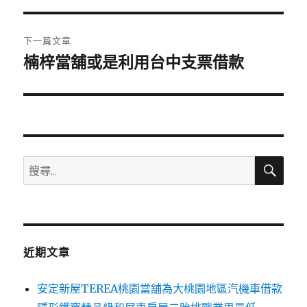
覽
文
章:
下一篇文章
楠梓當舖或是利用台中支票借款
下
一
篇
文
章:
搜
搜
尋
尋
關
鍵
字:
近期文章
安定新屋TEREA桃園當舖為大桃園地區汽機車借款