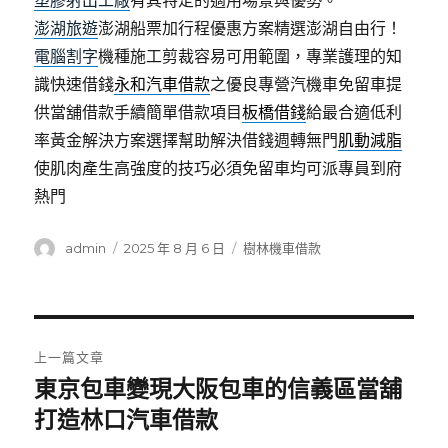
塑膠射出工廠
有其特定的適用場景與優勢。
澎湖旅遊
澎湖船票加行程優惠方案精選澎湖自由行！
電腦割字
機種施工剪裁容易可用範圍，專業護理的知
識快速借錢
永和汽車借款
之優良專營汽機車免留車提
供當舖借款手續簡單借款項目
板橋借錢
給最合適低利
率黃金解決方案選擇幫助解決借錢週轉無門
肌動減脂
使肌肉產生高強度的技巧必須免留車均可派專員到府
熱門
作
發
分
admin
2025 年 8 月 6 日
樹林機車借款
者
佈
類
日
期:
文
上一篇文章
章
東京包車變現大阪包車的信義區當舖
上
一
打造林口汽車借款
導
篇