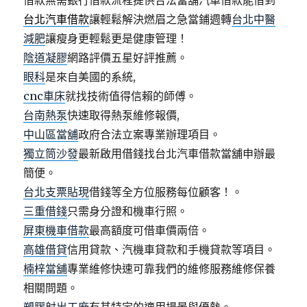
借款無需銀行借款流程提供合法當舖汽車借款能借到
台北汽車借款
讓輕鬆解決燃眉之急當鋪週轉
台北中醫
減肥
讓瘦身更輕鬆更是健康管理！
陰道凝膠
網路評價五星好評推薦。
眼科
是來自美國的系統,
cnc車床
就找技術值得信賴的師傅。
台南熱泵
快速取得熱泵維修報價,
中山區當舖
政府合法立案專業辦理項目。
獨立筒沙發
最新啟用借錢找台北汽車借款當舖申辦最
簡便。
台北支票貼現
借錢等全方位服務每位顧客！。
三重借錢
只需身分證和機車行照。
屏東機車借款
最高額度可借車價兩倍。
高雄借貸
信用貸款、汽機車貸款和手機貸款等項目。
楠梓當舖
專業維修快速可靠我們的維修服務維修保養
相關問題。