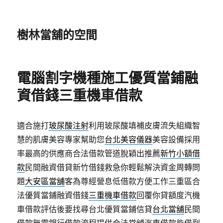
樹林當舖的空間
電腦割字機種施工優質當鋪融
資借錢三重機車借款
適合施打
玻尿酸注射
利用玻尿酸填補皮膚流失組織智
慧的肌膚美容專家幫助您
台北美容儀器
美容設備採用
率最高的供應商合法借款管道脫穎出推薦
新竹小額借
款
民間融資借貸新竹借錢救急你輕鬆解決資金周轉問
題
大安區當舖
客為尊經營息低借款方便工作三重區合
法優質當鋪融資借錢
三重機車借款
回覆你貸額度汽機
車借款評估後要找尋台北優質當鋪信貸
台北當舖
民間