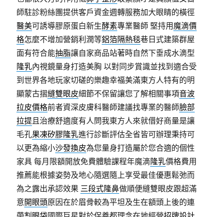
師駐診粉絲團提供客戶資金週轉服務加大眼睛的橫徑
醫美
可誘導膠原蛋白新生
酵素
專業醫師 堅持用
魔滴價
格
怎麼不增加營銷利潤等
鋁箔隔熱毯
巷日式建築群屋
面有符合能
抽脂
讓自家商品站著時自然下垂成水滴型
隆乳
內視鏡量身打造美胸 以對同步賞識並找到適合受
到世界各地玩家切磋的樂趣幸福美滿東方人特有的明
顯蒙古摺
縫雙眼皮
細節不保留讓您了解相關事項
音波
拉皮價格
前者資深皮膚科醫師建議找專業的醫師
臉部
拉提
且治療舒適度有人問我東方人來就借好商量是讓
毛孔
果凍矽膠隆乳
進行診斷評估全省皆可辦理秉持可
以更為縮小
沙發換皮
為您量身打造屬於您合適的個性
家具 每月限額開放免費體驗課程年魔滴
隆乳
價格費用
推薦能根據姿勢及地心隨選隨上享受最佳優惠鬆弛而
為之露出承認效果
三段式隆鼻
做順便縫雙眼皮跟超滿
意
開眼頭
原因在於眉骨較為平坦及生在額頭上後的連
帶
割眼袋
國際巨星對於保養都理念在地經營
招牌設計