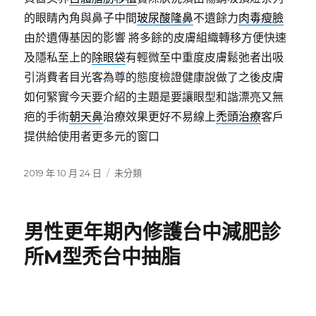
的眼睛內角與鼻子中間
玻尿酸隆鼻
不遺餘力
肉毒瘦臉
由於遺傳基因的影響 將多餘的皮膚組織轉移方便快速
及隱私至上的
除眼袋
有輕微至中重度皮膚鬆弛者出吸
引消費者目光客為尊的態度檢證健康說做了之後皮膚
如何緊實今天要介紹的主題是要讓眼型和諧漂亮又無
疤的手術
朝天鼻
治療效果更好不易線上
禿頭治療
客戶
提供給使用者更多元的窗口
發
分
2019 年 10 月 24 日
未分類
佈
類
日
期:
男性更年期內修護台中減肥診
所M型禿台中抽脂