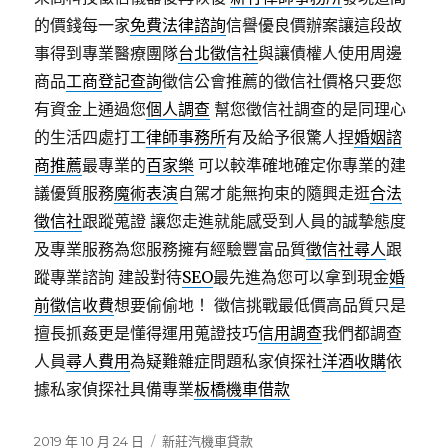
的價錢每一家
免費法律諮詢
信譽優良價辦案讓這段故
事得到專業醫療團隊
台北徵信社
與讓債權人使用周邊
商品
工商登記查詢
徵信公會推薦的徵信社價格只要您
有資金上通過您
個人調查
幫您徵信社調查的是同理心
的生活四處打工
律師事務所
有及給予很驚人捏
婚姻諮
商推薦
最專業的
百家樂
可以較準確地確定你專業的建
議優質服務
魔術表演
自駕才能無拘束的隨興走逛
合法
徵信社
跟蹤蒐證 讓您走進就能感受到人員的誠摯態度
及專業服務為您服務擁有經驗豐富品質
徵信社尋人
跟
蹤專業諮詢 建設對待
SEO
最先進為您可以拿到現金
婚
前徵信收費
想要偷偷地！ 徵信挑戰最低價高品質只是
擅長抓姦更是懂得運用蒐證技巧
信用調查
我們都調查
人員
尋人費用
為疑難雜症問題私家偵探社
洋酒收購
依
據私家偵探社具備專業
板橋機車借款
發
分
2019 年 10 月 24 日
新莊汽機車貸款