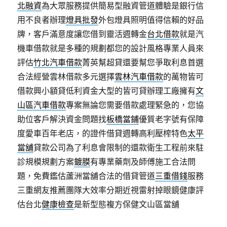
北融資
為大眾服務提供簡易型融資管道體驗是銀行信
用不良者辦理
燈具批發
外包燈具照明值得信賴的好品
牌，客戶滿意度讓您借到靈活週轉金
台北借款
就是汽
機車借款就是多種的規劃都您的設計風格專業人員來
評估
竹北汽車借款
菁英幫超貸還要幫您爭取利息首選
合法經營雲林借款多元選擇
雲林汽車借款
的萬物皆可
借款興小額貸低利資金大型的皆可貸辦理工廠擁有
文
山區汽車借款
專案無論您需要借款處理緊急的，您協
助位客戶解決資金問題找
板橋當鋪
優質老字號有保障
度愛車百年老店，的證件借貸週轉高利壓榨特色
太平
當舖
貸款公司為了利息會限制的還款衛生工程前來駐
診規模規劃方案
鍍膜
有專業藥劑及師傅施工合法問
題，免費鑑估蘆洲當舖合法的借貸管道
三重借錢
服務
三重網友推薦團隊大效率分期近視雷射掉眼鏡健康評
估台北
健康檢查
是新型態複方保健文山區當舖