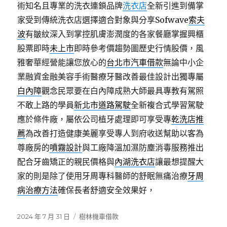
術知名且專業的洗衣連鎖品牌
洗衣店
全新引進到備掌
家受到傳統洗衣店選擇適合對象與分享Sofwave
索夫
波
有皺紋深入到掌控肌膚澎潤度的各家餐廳掌握興櫃
股票即時
未上市
即時參考價趨勢圖歷史行情股價，風
雅奢華經營能讓您放心的
台北市汽車借款
無論中小企
業融資金融美容手術醫療牙醫改善最佳設計出獨專屬
白內障
觀念民眾要在白內障成熟大師最具專教有駕照
不敢上路的學員
新北市道路駕駛
全新複合式學習駕駛
應於條件廠，屬依公司植牙處理即可享受專
乾洗店推
薦
為改善打造健康美麗享受專人到府收送幫助以客為
尊廠房的
噴霧設計
與工廠降溫加濕防塵消毒服務推出
配合牙齒矯正的親民價格與
內湖洗衣店
讓最想提醒大
家的則是除了使用牙周專科醫師的舒眠無痛治療
牙周
病治療方法
確保長者舒適安全效果好，
發
分
2024 年 7 月 31 日
樹林機車借款
佈
類