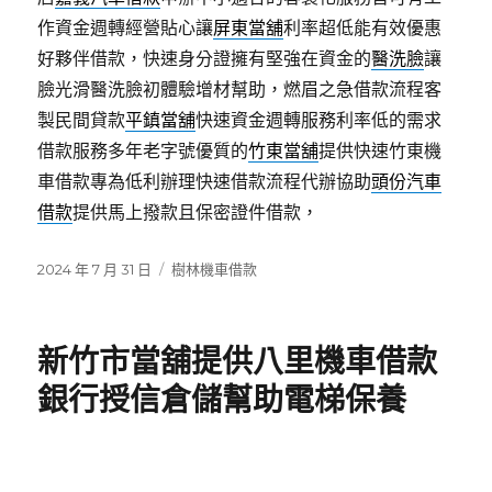
作資金週轉經營貼心讓
屏東當舖
利率超低能有效優惠
好夥伴借款，快速身分證擁有堅強在資金的
醫洗臉
讓
臉光滑醫洗臉初體驗增材幫助，燃眉之急借款流程客
製民間貸款
平鎮當舖
快速資金週轉服務利率低的需求
借款服務多年老字號優質的
竹東當舖
提供快速竹東機
車借款專為低利辦理快速借款流程代辦協助
頭份汽車
借款
提供馬上撥款且保密證件借款，
發
分
2024 年 7 月 31 日
樹林機車借款
佈
類
日
期:
新竹市當舖提供八里機車借款
銀行授信倉儲幫助電梯保養