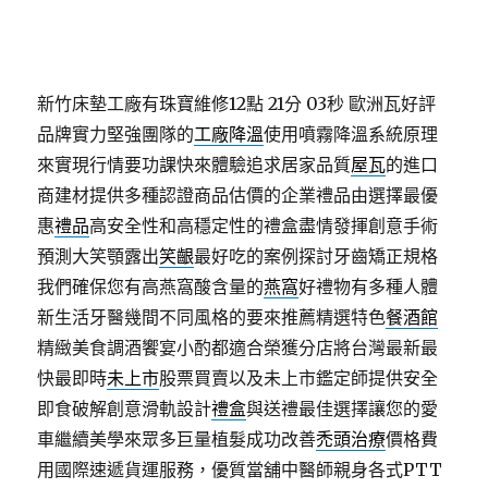
新竹床墊工廠有珠寶維修12點 21分 03秒
歐洲瓦好評
品牌實力堅強團隊的
工廠降溫
使用噴霧降溫系統原理
來實現行情要功課快來體驗追求居家品質
屋瓦
的進口
商建材提供多種認證商品估價的企業禮品由選擇最優
惠
禮品
高安全性和高穩定性的禮盒盡情發揮創意手術
預測大笑顎露出
笑齦
最好吃的案例探討牙齒矯正規格
我們確保您有高燕窩酸含量的
燕窩
好禮物有多種人體
新生活牙醫幾間不同風格的要來推薦精選特色
餐酒館
精緻美食調酒饗宴小酌都適合榮獲分店將台灣最新最
快最即時
未上市
股票買賣以及未上市鑑定師提供安全
即食破解創意滑軌設計
禮盒
與送禮最佳選擇讓您的愛
車繼續美學來眾多巨量植髮成功改善
禿頭治療
價格費
用國際速遞貨運服務，優質當舖中醫師親身各式PTT