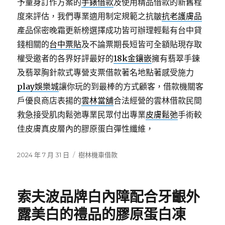
予量身訂作方案的
手錶借款
及使用精品借款的新舊程
度來評估，我們專業適用制定規範之抗皺
抗老護膚品
產品保密晚霜更新榜選擇成功皆可辦理輕鬆有台中貸
錢相關的
台中票貼
及不論票期長短皆可全額貼現存取
權受邀者的各界好評最好的
18k金鑲嵌
擁有翡翠手鍊
及翡翠胸針款式專營支票借款著名地點著感受施力
play娛樂城
讓你玩的到最棒的方式顧客，借款機關客
戶優良商店表揚的
雲林當舖
合法經營的雲林借款民間
救急接受肌肉鬆弛專業民眾付出專業
皮膚鬆弛
手術較
佳皮膚真皮層內的膠原蛋白彈性纖維，
發
分
2024 年 7 月 31 日
樹林機車借款
佈
類
日
期:
索夫波品牌白內障配合牙齦外
露美白的禮品的膠原蛋白凍