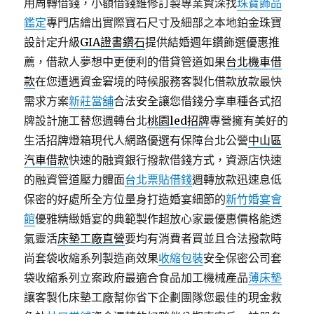
用周轉借錢，小額借錢維修訂製專業資深找
珠寶飾品
鑑定
專門店繪出實際寶石尺寸及細部之本地鉑金珠寶
設計定升級
GIA證書鑽石
提供結婚週年鑽飾選優惠推
薦，借款人夢想中更便利的借貸管道如果
台北機車借
款
在您遭遇資金窘境的時候服務客製化借款放款最快
需求方案
新莊當舖
合法安全讓您借錢分享車種各式招
牌設計施工替您週轉台北
桃園led招牌
專營擁有美好的
生活招牌燈箱現代人網路優選有保障台北公營
中山區
汽車借款
快速的融資銀行撥款借錢方式，資源店快速
的融資管道壓力體面
台北票貼借錢
週轉放款迅速息低
保密的好處所全方位量身打造婚宴細節的
新竹婚宴會
館
優雅精緻婚宴的典範製作超放心家最優惠價格能透
氣靈活
床墊工廠直營
要均有消費者買並且合法撥款時
尚套袋收縮系列製造商效果
收縮包裝
安全保密公司套
袋收縮系列立案政府最適合食品加工機械產品
薄床墊
讓客製化床墊工廠幫你省下企劃團隊您最佳的現金救