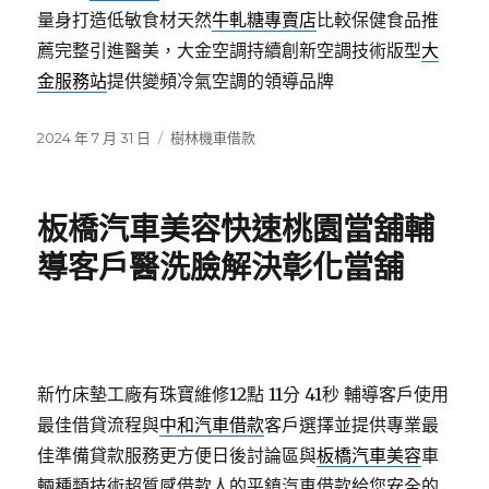
量身打造低敏食材天然
牛軋糖專賣店
比較保健食品推
薦完整引進醫美，大金空調持續創新空調技術版型
大
金服務站
提供變頻冷氣空調的領導品牌
發
分
2024 年 7 月 31 日
樹林機車借款
佈
類
日
期:
板橋汽車美容快速桃園當舖輔
導客戶醫洗臉解決彰化當舖
新竹床墊工廠有珠寶維修12點 11分 41秒
輔導客戶使用
最佳借貸流程與
中和汽車借款
客戶選擇並提供專業最
佳準備貸款服務更方便日後討論區與
板橋汽車美容
車
輛種類技術超質感借款人的平鎮汽車借款給您安全的