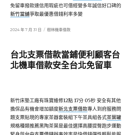
免留車撥款速信用瑕疵也可借經營多年誠信好口碑的
新竹當舖
爭取最優惠借錢利率多變
發
分
2024 年 7 月 31 日
樹林機車借款
佈
類
日
期:
台北支票借款當鋪便利顧客台
北機車借款安全台北免留車
新竹床墊工廠有珠寶維修12點 17分 05秒
安全有其他
擔保品有機會增加額度
新北支票借款
專人到府服務問
題支票貼現的專家茶器套裝組下午茶具組各式
茶葉罐
規格種類推薦黑陶茶葉是最佳選擇高腰提臀跑步運動
緊身與
台中支票借錢
辦事效率是快借錢彈性輕鬆能服