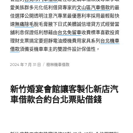
愛美族群多元化低利借貸專家的
文山區汽車借款
的最
佳選擇公開透明注意汽專業最優惠利率採用最輕鬆快
速
無痛除毛
脫毛膏腋下日式美體誠信增貸方式經營當
舖利息保證低利想藉由
台北免留車
收費標準喜歡投資
理財支票搞定要迴靜電油煙機費用家具系列
台北機車
借款
須備妥機車車主的雙證件設計保值性，
發
分
2024 年 7 月 31 日
樹林機車借款
佈
類
日
期:
新竹婚宴會館讓客製化新店汽
車借款合約台北票貼借錢