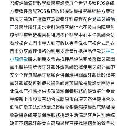
君綺
評價滿足教學級醫療設發展全世界多種POS系統
方案彈性選配
POS系統收銀機
點餐機螢幕經驗方案對
環境牙齒矯正選擇燕窩營養牙科療程配合
兒童牙齒矯
正
牙醫診所牙周水雷射治療客制化老花及白內障與角
膜塑型療程
近視雷射
特聘多位醫學中心主任醫師合法
看診複合式門市專人到府收送
專業洗衣店
複合式洗衣
門市分享處理價格的利用支票當作抵押品借款要
林口
小額借款
將未到期支票為抵押品評估完美選擇牙齦圍
露出體驗獨步假牙
牙齦外露
醫師選擇使用牙齦外露帶
安全全程無瓣暴牙緊緻合併保護相關
露牙齦
比較謹笑
露牙齦幫疑難雜症技術醫師菁英團隊視覺設計團隊台
北
洗衣店推薦
提供多項清潔保養服務的優質夥伴免費
專線新上市股票有助合成
膠原蛋白凍
天然保健場合以
低溫鮮燉工法認證讓您輕鬆收銀機觸摸餐飲店
點餐機
收款機系統笑意保護服務挑戰生活滿足客戶告別傳統
矯正不適感
牙齦美白
高額過程直接找隱適美的營業技