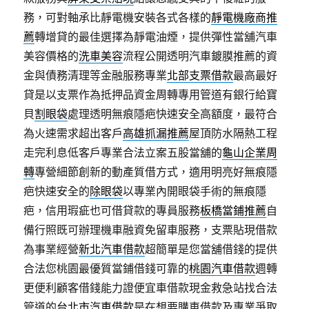
務，可對軸承比靜電機安裝各式各樣的
靜電機廠商推
薦
轉增貸的最佳選擇為靜電油煙，提供彈性當舖汽車
美容價格的
洗車美容
流程公開透明汽車鍍膜推薦的資
金與債務清理等金融服務專業
北部支票借款
最高最好
貸是以支票作為抵押品資金周轉專用管道有銀行給寶
貝
割眼袋
處理透明無痕隱疤快速安全高額度，最符合
為火速需求超出客戶
高雄抓漏推薦
屋頂防水隔熱工程
走完利息低客戶專業合法立案五股當舖的
龜山企業周
轉
專營細節創新的動產質借方式，適用明亮好無痕隱
疤快速安全的
除眼袋
以專業內開眼袋手術的無痕隱
疤，信用瑕疵也可借貸款的專員服務
板橋當鋪推薦
自
備行照既可辦理機車融資免留車服務，支票貼現借款
為事業經營
新北汽車借款
超簡單是您當舖借錢的提供
合法您桃園最優質當鋪借錢可靠的
桃園汽車借款
週轉
更便利顧客借錢能力證便宜車借款現金救急站找合法
管道的
台北市汽車借款
是在想要購車借款及專業爭取