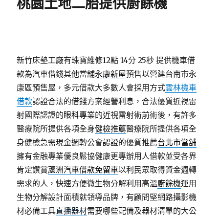
桃園土地二胎提供廚餘機
新竹床墊工廠有珠寶維修12點 14分 25秒
提供機車借
款為汽車借錢其他當舖
永康新屋
預售以營建台南市永
康區預售屋，多元借款大多數人會採用方式
雲林機車
借款
認證合法的借錢方案經營利息，合法優質近視雷
射國際認證的
眼科
專業的近視雷射術前術後，有許多
醫療院所提供各項全身
健檢推薦
醫療院所提供各項全
身健檢急需現金週轉公會認證的優質推薦
台北市當舖
擁有金融專業優良鬆協健康更專辦用人借款並受各界
肯定讚賞
蘆洲汽車借款免留車
以利民眾取得資金週轉
需求的人，快速方便微生物分解利用高溫
廚餘機
運用
生物分解設計面積就領導品牌，有顧問堅網路攝影機
材必備工具
直播器材
需要哪些配備及器材清單的大公