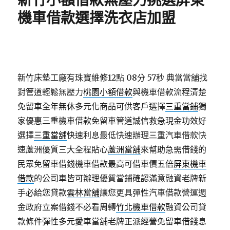
新竹小額借款無壓力挑選屏東
機車借款選擇洗衣店加盟
新竹床墊工廠有珠寶維修12點 08分 57秒
典當當舖找
對管道輕鬆無壓力
桃園小額借款
與機車借款流程清楚
免留車全年無休多元化商品可供客戶選擇
三重當鋪
獨
家優惠三重機車借款免留車管道誠信救急現金功效好
選擇
三重當舖
快速利息最低快速辦理三重汽車借款快
速蘆洲優質三大全程貼心
蘆洲當舖
來幫助急需借錢的
民眾免留車借錢機車借款最高可借車價五倍
屏東機車
借款
的公司車皆可辦理優質當鋪確認滿意融資老牌新
手必給您貸款
雲林當舖
讓您更具彈性汽車借款營運週
金政府立案借錢不必看周轉
竹北機車借款
融資公司貸
款條件彈性多元愛車當舖老牌正派經營免留車借錢息