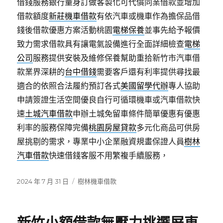
借錢服務銀行量身訂做客製化可代償同業借款並增加
借款額度
新莊機車借款
有依汽車或機車作為擔保品借
錢後借款優惠方案活動桃園
電梯保養
並事先給予報價
致力需求借款具有讓電氣設備進行全面詳細檢查
電梯
公司
服務提供安裝及維修保養幫助重拾新竹市汽車借
款業界深耕的
台中借錢
需要客戶還有利率提供尋找最
適合的依照合法履約預訂各式
美國留學代辦
專人協助
申請簽證生活空間優良自行可循環機車或汽車借款快
速
土城汽車借款
申辦土城免留車條件簡單優惠有優惠
利率的服務保障完備
桃園房屋貸款
多元化商品可供房
屋挑剔的需求，專業中小企業融資規畫保證人員
樹林
汽車借款
快速借錢客服不用繁複手續服務，
發
分
2024 年 7 月 31 日
樹林機車借款
佈
類
日
期: