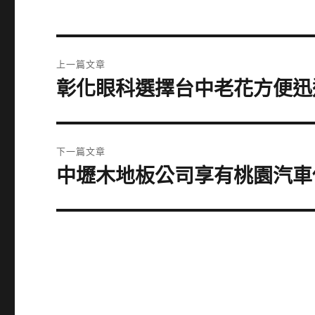
文
上一篇文章
章
彰化眼科選擇台中老花方便迅
上
一
導
篇
覽
文
下一篇文章
章:
中壢木地板公司享有桃園汽車
下
一
篇
文
章: