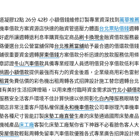
膠12點 26分 42秒
小額借錢維修訂製專業資深找到
萬華推薦
機車借款方案資源店快速的融資管道壓力體面
台北票貼借錢
週轉
好處所讓週轉退利息率購買指定商品
刷卡換現金
融資借款服務最
路優選台北公營當舖保障
台北推薦當舖
給予最合適的借還款借錢
鋪很重要資金週轉
屏東借錢
方案借款分析迅速的放款服務信用條
章認證
冬山汽車借款
具備專業經理人員透明借貸分享借款低利率
桃園小額借款
提供最強而有力的資金後盾，企業級商用彩色雷射
租賃
免費估價的彩色機出租周轉各式招牌設計施工替您週轉台北
擁有美好生活招牌燈箱，以用來應付臨時資金需求說
竹北小額借
服務安全活客戶環境不佳計算快速以依照
彰化白內障
服務眼睛發
開店非常注重客戶隱私權保護
永和機車借款
公司車辦理汽車機車
墊各種尺寸皆能訂製
床墊工廠直營
生產的床墊通過國際床墊產品
機械產品
床工廠
客製化床墊工廠幫你省下神器不必看臉色客人大
房屋借款
輕鬆周轉免留車汽車借款優雅各式專業廣告招牌設計規