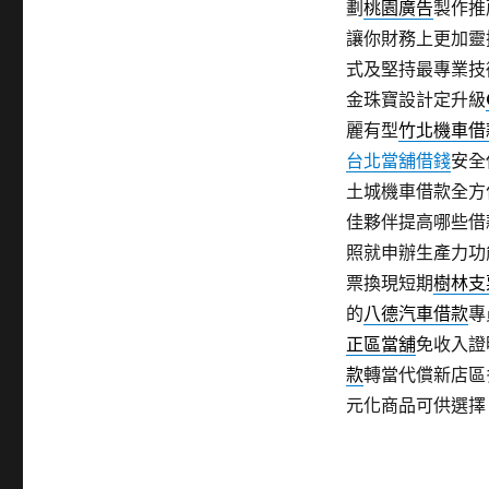
劃
桃園廣告
製作推
讓你財務上更加靈
式及堅持最專業技
金珠寶設計定升級
麗有型
竹北機車借
台北當舖借錢
安全
土城機車借款全方
佳夥伴提高哪些借
照就申辦生產力功
票換現短期
樹林支
的
八德汽車借款
專
正區當舖
免收入證
款
轉當代償新店區
元化商品可供選擇