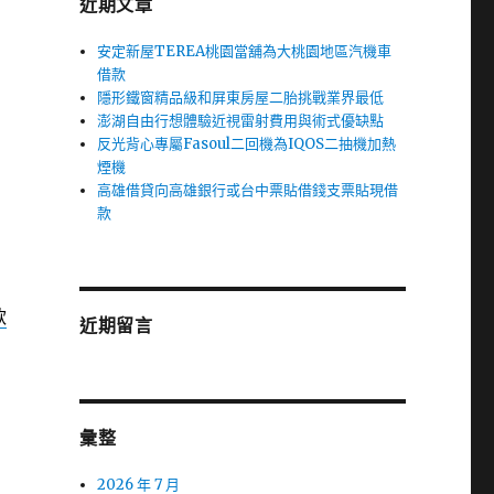
近期文章
安定新屋TEREA桃園當舖為大桃園地區汽機車
借款
隱形鐵窗精品級和屏東房屋二胎挑戰業界最低
澎湖自由行想體驗近視雷射費用與術式優缺點
反光背心專屬Fasoul二回機為IQOS二抽機加熱
煙機
高雄借貸向高雄銀行或台中票貼借錢支票貼現借
款
款
近期留言
彙整
2026 年 7 月