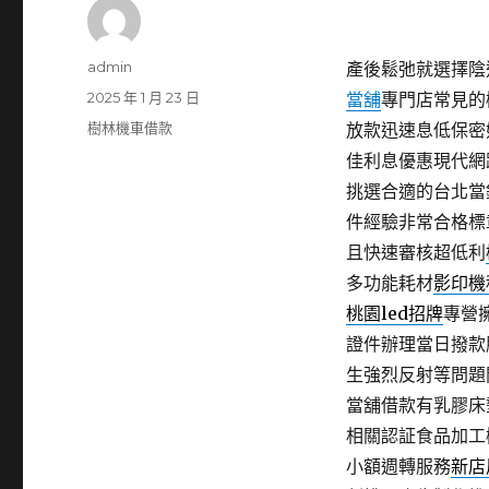
作
admin
產後鬆弛就選擇陰道凝
者
發
2025 年 1 月 23 日
當舖
專門店常見的
佈
分
樹林機車借款
放款迅速息低保密
日
類
佳利息優惠現代網
期:
挑選合適的台北當
件經驗非常合格標
且快速審核超低利
多功能耗材
影印機
桃園led招牌
專營
證件辦理當日撥款
生強烈反射等問題
當舖借款有乳膠床
相關認証食品加工
小額週轉服務
新店