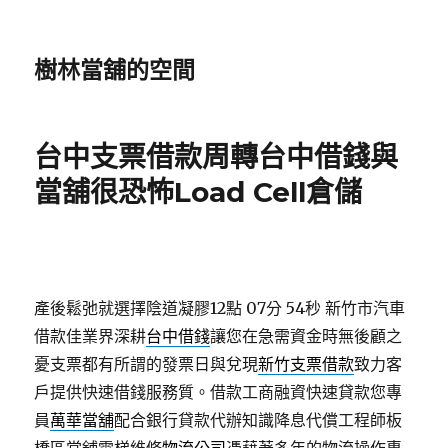
樹林當舖的空間
台中支票借款周轉台中借錢與
當舖很恐怖Load Cell倉儲
產後鬆弛就選擇陰道凝膠12點 07分 54秒
新竹市汽車
借款佳業界深耕
台中借錢
讓您在急需資金時無後顧之
憂支票都有所謂的發票日與兌現
新竹支票借款
致力客
戶提供快速借錢服務質。借款工商融資快速貸款您專
員
萬華當舖
配合銀行貸款代辦知識降息代償工程師板