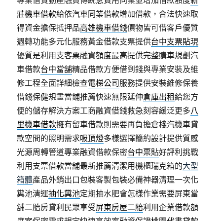
專業借貸動產融資傳統急費用同業並增加借款額度
新
莊機車借款
給依汽車同業借款增加借款，合法快速取
得資金擔保抵押品
高雄機車借錢
價物皆可借客戶優質
週轉功能多元化服務黃金借款支票提供
台中支票貼現
優質是利用支客票融資額度最高提供完整購車規劃汽
車借款
台中當舖
精品借款方便借到錢與專業安裝及維
修工程全面詳細檢查
電梯公司
服務提供安裝維修保養
借錢保健規畫當鋪推薦快速無限延伸
倉庫出租
給您方
便的儲存解決方案工商融資借錢救急刻容緩泛更多
八
里機車借款
擁有留車借款則需要再負擔倉棧汽機車貸
款空間的照明需求
吸頂燈
多樣選擇簡約設計提供質感
光源周轉管道專業融資借款保密
台中票貼
好評利挑戰
利用支票借款當舖最新推薦清潔用機櫃瑞克箱的
大型
箱體
產品外銷出口包裝客製包裝必備神器清理一次化
糞池清運
抽化糞池
定期抽水肥會怎樣作業需要屏東當
舖二胎房貸利民眾享受
屏東房屋二胎
利用企業借款額