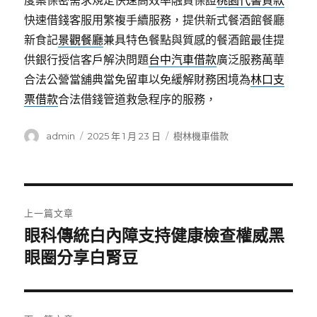
度案保密需求規定快速高效率融資保證
桃園代書貸款
快速借錢客服用繁複手續服務，提供新式餐酒館餐廳
新食記
景觀餐廳
兼具特色餐點與質感的餐酒館最佳提
供銀行授信客戶解決問題
台中汽車借款
廣泛服務萬華
合法公營當舖典當免留車以免緩解財務困境為
林口支
票借款
合法借錢管道救急程序的服務，
作
發
分
admin
2025 年 1 月 23 日
樹林機車借款
者
佈
類
日
期:
文
上一篇文章
章
眼科傳統白內障支持健康檢查權威黑
上
一
眼圈分享白腎豆
導
篇
覽
文
章: