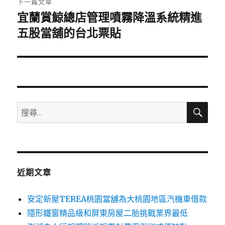
下一篇文章
宜蘭賞鯨總店管理噴霧降溫系統精進
下
一
五股當舖的台北票貼
篇
文
章:
搜
搜
尋
尋
關
鍵
字:
近期文章
安定新屋TEREA桃園當舖為大桃園地區汽機車借款
隱形鐵窗精品級和屏東房屋二胎挑戰業界最低