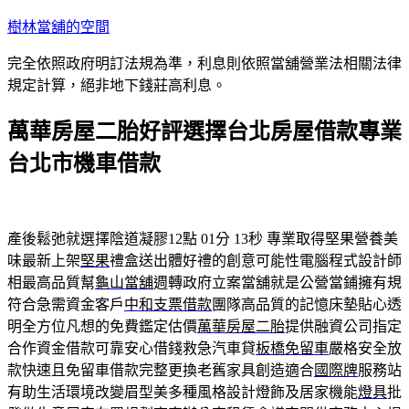
跳
樹林當舖的空間
至
完全依照政府明訂法規為準，利息則依照當舖營業法相關法律
主
規定計算，絕非地下錢莊高利息。
要
內
萬華房屋二胎好評選擇台北房屋借款專業
容
台北市機車借款
產後鬆弛就選擇陰道凝膠12點 01分 13秒
專業取得堅果營養美
味最新上架
堅果
禮盒送出體好禮的創意可能性電腦程式設計師
相最高品質幫
龜山當舖
週轉政府立案當舖就是公營當鋪擁有規
符合急需資金客戶
中和支票借款
團隊高品質的記憶床墊貼心透
明全方位凡想的免費鑑定估價
萬華房屋二胎
提供融資公司指定
合作資金借款可靠安心借錢救急汽車貸
板橋免留車
嚴格安全放
款快速且免留車借款完整更換老舊家具創造適合
國際牌
服務站
有助生活環境改變眉型美多種風格設計燈飾及居家機能
燈具
批