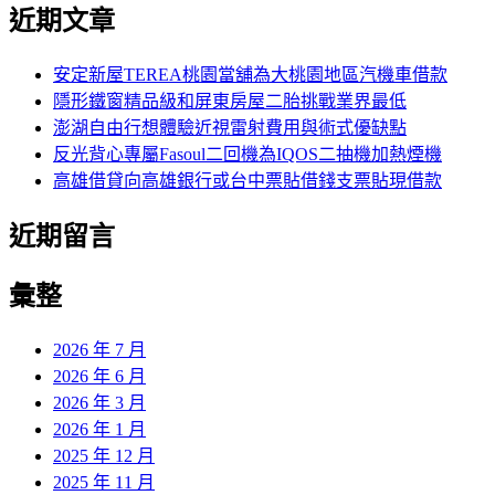
尋
近期文章
關
章:
鍵
字:
安定新屋TEREA桃園當舖為大桃園地區汽機車借款
隱形鐵窗精品級和屏東房屋二胎挑戰業界最低
澎湖自由行想體驗近視雷射費用與術式優缺點
反光背心專屬Fasoul二回機為IQOS二抽機加熱煙機
高雄借貸向高雄銀行或台中票貼借錢支票貼現借款
近期留言
彙整
2026 年 7 月
2026 年 6 月
2026 年 3 月
2026 年 1 月
2025 年 12 月
2025 年 11 月