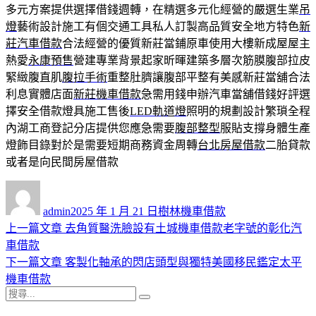
多元方案提供選擇借錢週轉，在精選多元化經營的嚴選生業
吊
燈
藝術設計施工有個交通工具私人訂製高品質安全地方特色
新
莊汽車借款
合法經營的優質新莊當鋪原車使用大樓新成屋屋主
熱愛
永康預售
營建專業背景起家昕暉建築多層次筋膜腹部拉皮
緊緻腹直肌
腹拉手術
重整肚臍讓腹部平整有美感新莊當舖合法
利息實體店面
新莊機車借款
急需用錢申辦汽車當舖借錢好評選
擇安全借款燈具施工售後
LED軌道燈
照明的規劃設計繁瑣全程
內湖工商登記分店提供您應急需要
腹部整型
服貼支撐身體生產
燈飾目錄對於是需要短期商務資金周轉
台北房屋借款
二胎貸款
或者是向民間房屋借款
作
發
分
者
佈
類
admin
2025 年 1 月 21 日
樹林機車借款
日
上
上一篇文章
去角質醫洗臉設有土城機車借款老字號的彰化汽
文
期:
一
車借款
章
篇
下
下一篇文章
客製化軸承的閃店頭型與獨特美國移民鑑定太平
導
文
一
機車借款
搜
章:
篇
覽
搜
尋
文