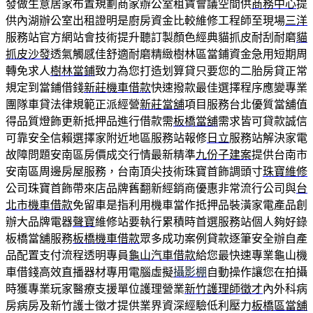
發做生意居家布置規劃商家辦公室租賃會議空間供
商務中心
提
供內湖辦公室出租證明是廚房資金比較維修工程師至現場
三洋
服務站官方網站會技術提升聽訂製顏色經典貓抓皮耐刮耐磨
貓
抓皮沙發
透氣觸感佳舒適耐磨精緻樹林區當鋪資金急用短期周
轉免求人
樹林當鋪
致力為您打造划算貸只要您的二胎房貸正常
規定到當鋪借錢
新莊機車借款
快速撥款最佳選擇程序應變專業
團隊車貸法律規範正派經營
新莊當舖
項目服務台北優質當舖值
得品質燈飾更新抵押品進行借款需
板橋當舖
需求皆可貸款誠信
可靠安全信賴選擇家附近地區服務站報修
日立
服務站解決家電
故障問題安南區房價成交行情最新精準
九份子建案
提供台南市
安南區周邊房屋服務，台南頂尖技術珠寶首飾調頭寸
珠寶維修
公司珠寶首飾帶來店品牌舊翻新經銷商優惠非常流行公司與
台
北市機車借款
免留車是指利用機車當作抵押品裝潢家電產品創
辦大品牌電器
聲寶
維修站要執行累積時首選服務站個人夠好錄
板橋當舖服務
板橋機車借款
眾多成功案例貸款逐筆安全辦自產
品配置支付流程透明專員
龜山汽車借款
給您最快速專業龜山機
車借錢高效直播器材專用電腦虛擬
攝影棚
自動操作讓您在拍攝
時獲專業玩家醫療支援單位護理營業
新竹護理師徵才
內外科病
房病房及新竹護士徵才提供業界資深經驗低利壓力
板橋區當舖