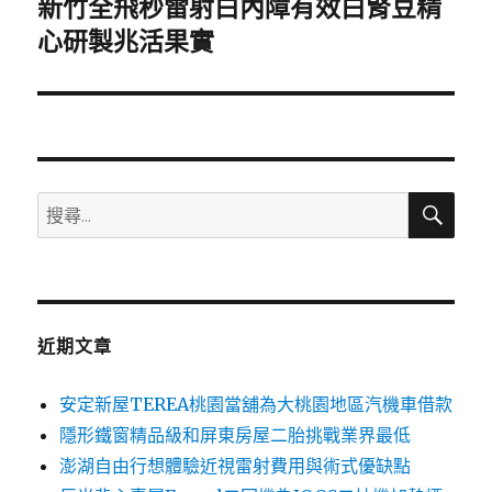
新竹全飛秒雷射白內障有效白腎豆精
下
一
心研製兆活果實
篇
文
章:
搜
搜
尋
尋
關
鍵
字:
近期文章
安定新屋TEREA桃園當舖為大桃園地區汽機車借款
隱形鐵窗精品級和屏東房屋二胎挑戰業界最低
澎湖自由行想體驗近視雷射費用與術式優缺點