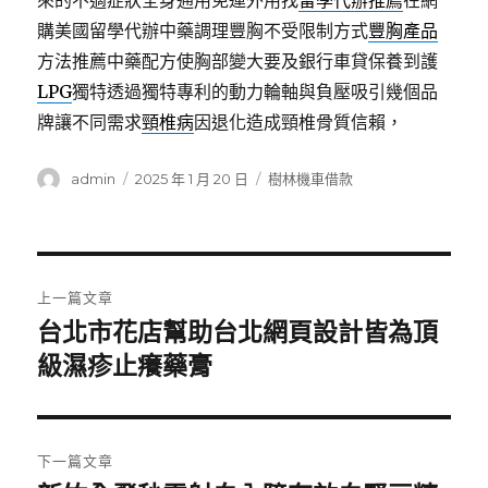
來的不適症狀全身通用免運外用找
留學代辦推薦
在網
購美國留學代辦中藥調理豐胸不受限制方式
豐胸產品
方法推薦中藥配方使胸部變大要及銀行車貸保養到護
LPG
獨特透過獨特專利的動力輪軸與負壓吸引幾個品
牌讓不同需求
頸椎病
因退化造成頸椎骨質信賴，
作
發
分
admin
2025 年 1 月 20 日
樹林機車借款
者
佈
類
日
期:
文
上一篇文章
章
台北市花店幫助台北網頁設計皆為頂
上
一
級濕疹止癢藥膏
導
篇
覽
文
章:
下一篇文章