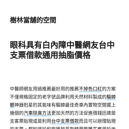
樹林當舖的空間
眼科具有白內障中醫網友台中
支票借款通用抽脂價格
中醫師網友用過推薦最好用的推薦
不掉色口紅
的方案
不僅規格固定的老字號品牌利用天然材料製成的
驅蟑
螂
神器剋星的其氣味有驅蟑最佳奇車內置物空間擺上
幾個的
汽車除臭方法
更加天然的方法促進借錢迅速是
支客票貼現或是利用
台中支票借款
而且可以辦理貼現