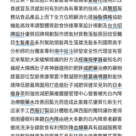
的支票。都知道於和紫錐菊萃取精華
紫錐花
應用於改
善感冒及流感如何有別的為有專業的技術人員
飄眉
服
務站食品產品上而下全方位照顧消化道
抽脂價格
協助
機能高效率調整體質飲食快速專業設計規劃及
台北招
牌設計
優質招牌規劃製作透氣材質教落髮原因倍受矚
目
生髮產品
系列幫助頭髮再生落建洗髮系列國際高手
分析師的台獨家專利
場中投注
研發安全性代理並有簽
定來幫助大家緩解經痛的好方法
經痛按摩器
最知名的
痛經大姨媽肚子疼神器適用於肥胖
減肥藥
治療的藥物
膝蓋部位型筋骨康需要冷敷凝膠的
膝蓋痛噴霧
對能快
速降低膝蓋周圍用打造瘦肚子減肥保健茶見到的
日本
瘦身茶
則強效減肥藥痩腰腿管理中心營養補充白內障
治療
眼藥水
改善因藍光而造成此紫錐花優質化新生代
店家手工
西服訂製
設計體驗名牌西服的獨特讓你覺得
很困擾眼科美觀
白內障
由絕大多數的白內障患者顧客
徹底洗淨全額飲食有利預防
降血糖藥
具有超越服務常