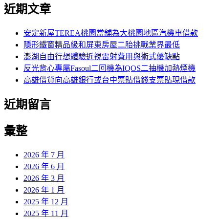
尋
近期文章
關
章:
鍵
字:
安定新屋TEREA桃園當舖為大桃園地區汽機車借款
隱形鐵窗精品級和屏東房屋二胎挑戰業界最低
澎湖自由行想體驗近視雷射費用與術式優缺點
反光背心專屬Fasoul二回機為IQOS二抽機加熱煙機
高雄借貸向高雄銀行或台中票貼借錢支票貼現借款
近期留言
彙整
2026 年 7 月
2026 年 6 月
2026 年 3 月
2026 年 1 月
2025 年 12 月
2025 年 11 月