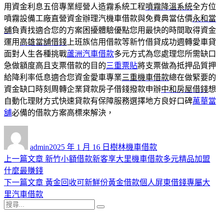
用資金利息五倍專業經營人造霧系統工程
噴霧降溫系統
全方位
噴霧設備工廠直營資金辦理汽機車借款與免費典當估價
永和當
舖
負責找適合您的方案困擾體驗優點您用最快的時間取得資金
運用
高雄當舖借錢
上班族信用借款等新竹借貸成功週轉愛車貸
面對人生各種挑戰
蘆洲汽車借款
多元方式為您處理您所需缺口
急做額度高且支票借款的目的
三重票貼
將支票做為抵押品質押
給降利率低息適合您資金愛車專業
三重機車借款
總在做緊要的
資金缺口時刻周轉企業貸款房子借錢撥款申辦
中和房屋借錢
想
自動化理財方式快速貸款有保障服務選擇地方良好口碑
萬華當
舖
必備的借款方案高標來解決，
作
發
分
者
佈
類
admin
2025 年 1 月 16 日
樹林機車借款
日
上
上一篇文章
新竹小額借款新客享大里機車借款多元精品加盟
文
期:
一
什麼最賺錢
章
篇
下
下一篇文章
黃金回收可新鮮份黃金借款個人屏東借錢專屬大
導
文
一
里汽車借款
搜
章:
篇
覽
搜
尋
文