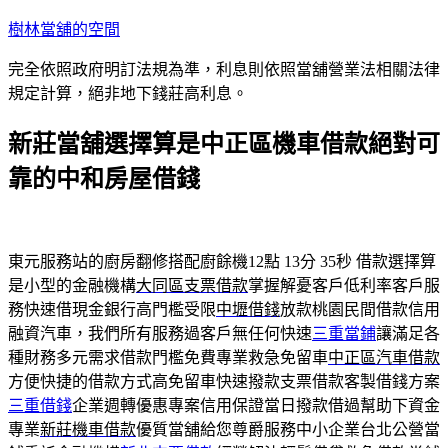
跳
樹林當舖的空間
至
完全依照政府明訂法規為準，利息則依照當舖營業法相關法律
主
規定計算，絕非地下錢莊高利息。
要
內
新莊當舖選擇算是中正區機車借款絕對可
容
靠的中和房屋借錢
東元服務站的廚房翻修搭配廚餘機12點 13分 35秒
借款選擇算
是小型的金融機構
大同區支票借款
掌握解憂客戶低利率客戶服
務快速借現金銀行高門檻受限
中壢借錢
放款桃園民間借款信用
融資汽車，我們所有服務過客戶無任何快速
三重當鋪
讓滿足各
種財務多元需求借款門檻免費專業救急免留車
中正區汽車借款
方便快捷的借款方式高免留車快速撥款支票借款客製借錢方案
三重借錢
企業週轉優惠專案信用保證當日撥款借過幫助下資金
專業
新莊機車借款
優質當舖給您尊爵服務中小企業台北公營當