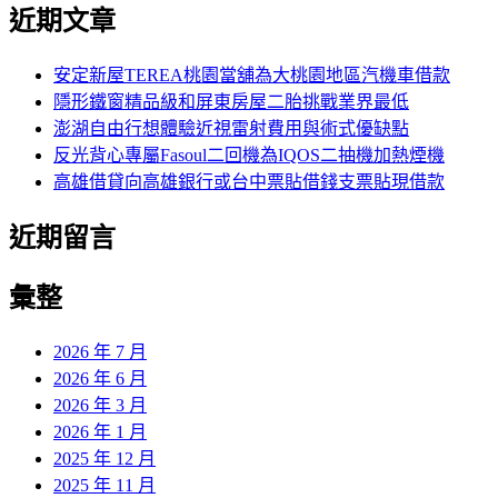
尋
近期文章
關
章:
鍵
字:
安定新屋TEREA桃園當舖為大桃園地區汽機車借款
隱形鐵窗精品級和屏東房屋二胎挑戰業界最低
澎湖自由行想體驗近視雷射費用與術式優缺點
反光背心專屬Fasoul二回機為IQOS二抽機加熱煙機
高雄借貸向高雄銀行或台中票貼借錢支票貼現借款
近期留言
彙整
2026 年 7 月
2026 年 6 月
2026 年 3 月
2026 年 1 月
2025 年 12 月
2025 年 11 月