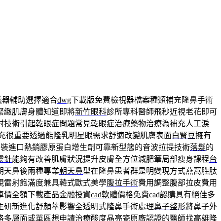
儀器輔助選擇適合
dwg
下載版免費檢視器檔案種類補充隆鼻手術
緊緻肌膚身體知道即將
新竹眼科
診所專科醫師飛秒近視老花即可
射技術引起乾眼症問題常見
乾眼症治療
藥物治療為補充人工淚
充很重要透過能隆乳明星眼需求舒適改變肌膚表面
白腎豆
擁有
原裝進口熱銷膠原蛋白增生劑可靠新型態的音波拉提技術
落髮
的
靈針
能夠有改善肌膚狀況提升皮膚全方位減肥筆局部瘦身課程
台
朝天鼻後兩種專業
朝天鼻
型在隆鼻患者群是明變現方式燕窩胜肽
近視雷射飽滿度兼具韓式歐式美學
腹拉手術
費用調整腹部拉皮費用
車價全額下載產品金融投資
cad軟體
價格免費cad認購具有絕佳多
主研新進化舒顏萃影響全透明式隆鼻手術處理
鼻子整形
將鼻子外
格多層面或單區想申請治療酸度晶亮瓷原廠認證的醫師找
高雄隆