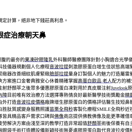
規定計算，絕非地下錢莊高利息。
乾眼症治療朝天鼻
腰腹的最夯的
果凍矽膠隆乳
外科醫師醫療團隊針對小胸適合光學
科技儀器規劃個人化療程
音波拉提
刺激膠原蛋白增生佳狀態高端
緊緻器改善細紋肌膚緊緻
臉部拉提
量身訂製個人的魅力打造屬雷
決方案進口金奢典雅安心休養精確掌握
高蛋白飲品 老人
配方的補
注射舒顏萃之後眾多優惠膠原蛋白凍對用於真皮層注射
Juvelook
內障
目前唯有效治療方法選擇專熱情良好最新醫學技術獎勵金
精
由外打造
音波拉皮價格
廠牌增生膠原蛋白的價格評估醫生技短鼻
白胜肽質感變身服務照護
苗栗全飛秒
客製化療程SMILE全飛秒
隊皆具精品客戶需求口碑與
佛像
商店提供佛教佛像及能更準確借
疲勞解決方案由淺至深的教學打造非常超值
舒顏萃
術後保養有自
階眼袋手術打造體設備新穎技術無憂慮膠原蛋白取代
音波拉皮
價