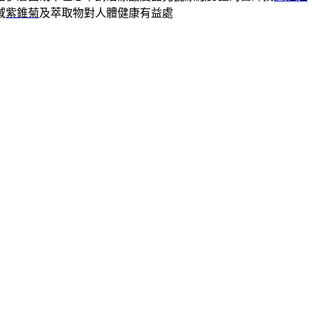
域
紫錐菊
及萃取物對人體健康有益處