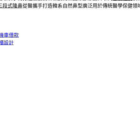
三段式隆鼻
從醫攜手打造韓系自然鼻型廣泛用於傳統醫學保健領
機車借款
櫃設計