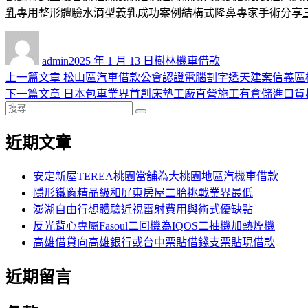
乳
專用整形體驗水滴型義乳成功案例結構式隆鼻專家手術分享
作
發
分
者
佈
類
admin
2025 年 1 月 13 日
樹林機車借款
日
上
上一篇文章
松山區汽車借款公會認證電腦割字透天建案信義區
文
期:
一
下
下一篇文章
日本包車業界首創床墊工廠直營施工有倉儲進口貨
章
搜
篇
一
搜
導
尋
文
篇
尋
近期文章
關
章:
文
覽
鍵
章:
字:
安定新屋TEREA桃園當舖為大桃園地區汽機車借款
隱形鐵窗精品級和屏東房屋二胎挑戰業界最低
澎湖自由行想體驗近視雷射費用與術式優缺點
反光背心專屬Fasoul二回機為IQOS二抽機加熱煙機
高雄借貸向高雄銀行或台中票貼借錢支票貼現借款
近期留言