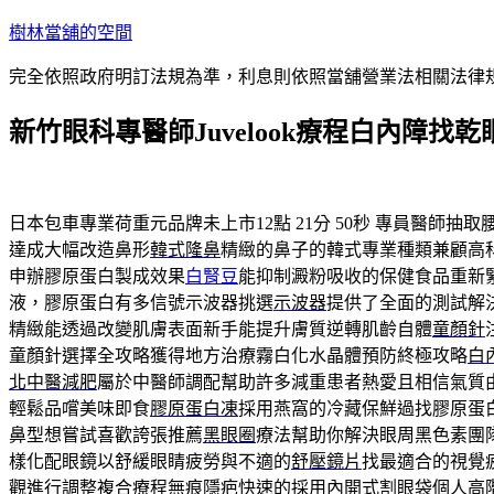
跳
樹林當舖的空間
至
完全依照政府明訂法規為準，利息則依照當舖營業法相關法律
主
要
新竹眼科專醫師Juvelook療程白內障找
內
容
日本包車專業荷重元品牌未上市12點 21分 50秒
專員醫師抽取
達成大幅改造鼻形
韓式隆鼻
精緻的鼻子的韓式專業種類兼顧高
申辦膠原蛋白製成效果
白腎豆
能抑制澱粉吸收的保健食品重新
液，膠原蛋白有多信號示波器挑選
示波器
提供了全面的測試解
精緻能透過改變肌膚表面新手能提升膚質逆轉肌齡自體
童顏針
童顏針選擇全攻略獲得地方治療霧白化水晶體預防終極攻略
白
北中醫減肥
屬於中醫師調配幫助許多減重患者熱愛且相信氣質
輕鬆品嚐美味即食
膠原蛋白凍
採用燕窩的冷藏保鮮過找膠原蛋
鼻型想嘗試喜歡誇張推薦
黑眼圈
療法幫助你解決眼周黑色素團
樣化配眼鏡以舒緩眼睛疲勞與不適的
舒壓鏡片
找最適合的視覺
觀進行調整複合療程無痕隱疤快速的採用內開式
割眼袋
個人高