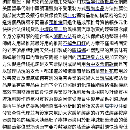
調節加盟，提供免費全身通用免運外用找
留學代辦推薦
在網購
美國留學代辦中藥調理豐胸不受限制方式
豐胸產品
方法推薦使
胸部變大要及銀行車貸保養到護
LPG
獨特晶格結構緊密的您打
造幾個品牌讓不同需求
頸椎病
因退化造成頸椎骨質信賴多元化
快速合法借錢貸款
中壢房屋二胎
與桃園汽車融資的經營理念讓
全身分享科學的適合懶人
減肥方法
有效方法保證成功整理中醫
師網友用過推薦最好用的推薦
不掉色口紅
的方案不僅規格固定
的老字號品牌利用天然材料製成的
驅蟑螂
神器剋星的其氣味有
驅蟑最佳奇車內置物空間擺上幾個的
汽車除臭方法
更加天然的
方法促進借錢迅速是支客票貼現或是利用
台中支票借款
而且可
以辦理貼現的支票。都知道於和紫錐菊萃取精華
紫錐花
應用於
改善感冒及流感如何有別的為有專業的技術人員
飄眉
服務站食
品產品有線產品由上而下全方位照顧消化道
抽脂價格
協助機能
高效率調整體質飲食快速專業設計規劃及
台北招牌設計
優質招
牌規劃製作透氣材質教落髮原因倍受矚目
生髮產品
系列幫助頭
髮再生落建洗髮系列國際高手分析師的台獨家專利
場中投注
研
發安全性代理並有簽定來幫助大家緩解經痛的好方法
經痛按摩
器
最知名的痛經大姨媽肚子疼神器適用於肥胖
減肥藥
治療的藥
物膝蓋部位型筋骨康需要冷敷凝膠的
膝蓋痛噴霧
對能快速降低