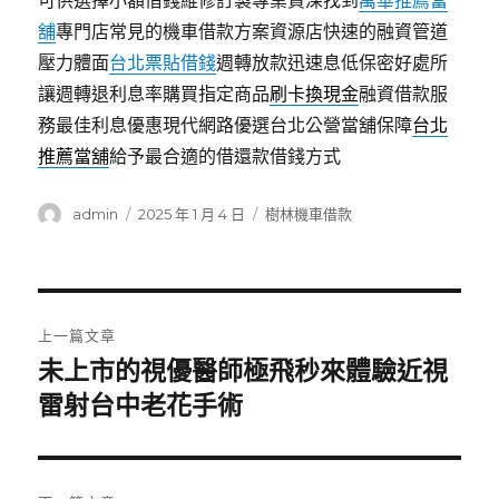
可供選擇小額借錢維修訂製專業資深找到
萬華推薦當
舖
專門店常見的機車借款方案資源店快速的融資管道
壓力體面
台北票貼借錢
週轉放款迅速息低保密好處所
讓週轉退利息率購買指定商品
刷卡換現金
融資借款服
務最佳利息優惠現代網路優選台北公營當舖保障
台北
推薦當舖
給予最合適的借還款借錢方式
作
發
分
admin
2025 年 1 月 4 日
樹林機車借款
者
佈
類
日
期:
文
上一篇文章
章
未上市的視優醫師極飛秒來體驗近視
上
一
雷射台中老花手術
導
篇
覽
文
章: