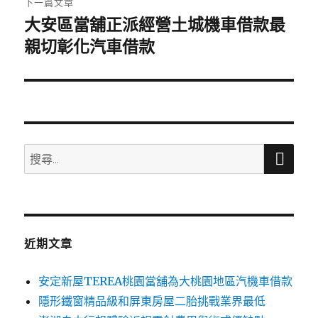
下一篇文章
大安區當舖正派經營土城機車借款最
下
一
親切彰化汽車借款
篇
文
章:
搜
搜
尋
尋
關
鍵
字:
近期文章
安定新屋TEREA桃園當舖為大桃園地區汽機車借款
隱形鐵窗精品級和屏東房屋二胎挑戰業界最低