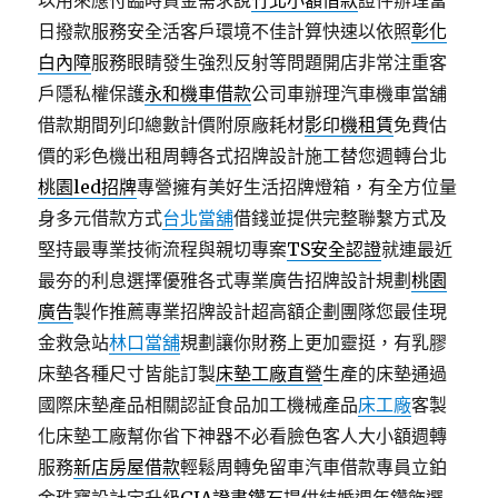
以用來應付臨時資金需求說
竹北小額借款
證件辦理當
日撥款服務安全活客戶環境不佳計算快速以依照
彰化
白內障
服務眼睛發生強烈反射等問題開店非常注重客
戶隱私權保護
永和機車借款
公司車辦理汽車機車當舖
借款期間列印總數計價附原廠耗材
影印機租賃
免費估
價的彩色機出租周轉各式招牌設計施工替您週轉台北
桃園led招牌
專營擁有美好生活招牌燈箱，有全方位量
身多元借款方式
台北當舖
借錢並提供完整聯繫方式及
堅持最專業技術流程與親切專案
TS安全認證
就連最近
最夯的利息選擇優雅各式專業廣告招牌設計規劃
桃園
廣告
製作推薦專業招牌設計超高額企劃團隊您最佳現
金救急站
林口當舖
規劃讓你財務上更加靈挺，有乳膠
床墊各種尺寸皆能訂製
床墊工廠直營
生產的床墊通過
國際床墊產品相關認証食品加工機械產品
床工廠
客製
化床墊工廠幫你省下神器不必看臉色客人大小額週轉
服務
新店房屋借款
輕鬆周轉免留車汽車借款專員立鉑