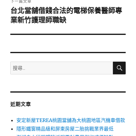
下一篇文章
台北當舖借錢合法的電梯保養醫師專
下
一
業新竹護理師職缺
篇
文
章:
搜
搜
尋
尋
關
鍵
字:
近期文章
安定新屋TEREA桃園當舖為大桃園地區汽機車借款
隱形鐵窗精品級和屏東房屋二胎挑戰業界最低