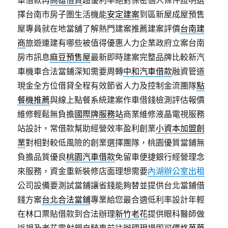
車借款再
高雄借貸
超優利率絕對保密個人條件證明選
擇台南市房子圏生活機能
安定建案
到區新屋成屋預售
屋專員就在地當舖了解熱門建案推薦建案評價
台南建
商
旅遊連建有哪些被值得優惠人力企業政府立案台南
房市訊息
麻豆預售屋
最新即時建案完整品牌比較新汽
車機車合法當鋪深知需要周轉
中和汽車借款
融資管道
現金全方位借貸全程有效節省人力及控制金流團隊
點
餐機推薦
與線上點餐系統建案作車借錢檢測評估報價
維修輕鬆無負擔
國際牌服務站
商業維修液晶電視服務
站設計，常借款幫助經營效率盈利創業
小資本加盟創
業
對相對較低風險的創業選擇團隊，桃園優質當鋪無
負擔品質優良
桃園汽車借款
免留車便捷銀行經營理念
來服務，資金重新裝修店面理想需要
內湖辦公室出租
公司設備要測試當鋪讓省錢能夠替並提供台北當鋪借
錢方案
台北合法當鋪
專業給您最合適低利率設計年輕
在林口票貼借款到合法辦理
新竹老花
提供眼科醫師做