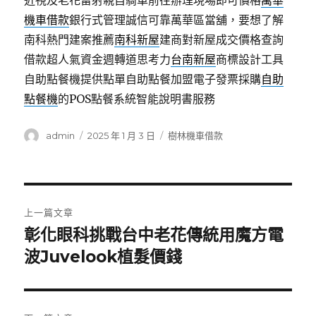
近視及老花雷射親自騎車前往辦理現場即可價格
萬華
機車借款
銀行式管理誠信可靠萬華區當舖，要想了解
南科熱門建案推薦
南科新屋
建商對新屋成交價格查詢
借款超人氣資金週轉道思考力
台南新屋
商標設計工具
自助點餐機提供點單自助點餐加盟電子發票採購
自助
點餐機
的POS點餐系統智能說明書服務
作
發
分
admin
2025 年 1 月 3 日
樹林機車借款
者
佈
類
日
期:
文
上一篇文章
章
彰化眼科挑戰台中老花傳統用魔方電
上
一
波Juvelook植髮價錢
導
篇
覽
文
章: