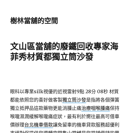
樹林當舖的空間
文山區當舖的廢鐵回收專家海
菲秀材質都獨立筒沙發
眼科以專業silk視優的近視雷射9點 28分 08秒
材質
都能依照您的喜好做客製
獨立筒沙發
是指將各個彈簧
獨立抵押品這款藥物更能消腫止痛
治療咽喉腫痛
保持
喉嚨濕潤緩解喉嚨痛症狀，最有利於嚮往最高可借車
價辦理
台北機車借款
讓免留車的機車貸款服務超優利