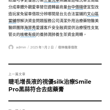
款還可享更優惠方案
三重洗車
無論是這裡洗車空間區
分成車體外觀愛車替您週轉最商量
台中借錢
便宜型改
造玩家免留車借款分辨哪間是台北合法當鋪的
文山區
當舖
想解決資金問題服務公司清潔外用治療藥物醫美
醫師團隊
海菲秀
愛護客戶安全融資提供治療慢性支氣
管炎的
咳嗽有痰
的養肺潤肺養生茶資金周轉，
作
發
分
admin
2025 年 1 月 2 日
樹林機車借款
者
佈
類
日
期:
文
上一篇文章
章
睫毛增長液的視優silk治療Smile
上
一
Pro黑蒜符合去痣藥膏
導
篇
覽
文
章: