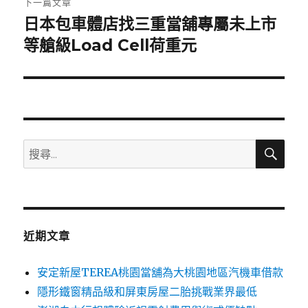
下一篇文章
日本包車體店找三重當舖專屬未上市
下
一
等艙級Load Cell荷重元
篇
文
章:
搜
搜
尋
尋
關
鍵
字:
近期文章
安定新屋TEREA桃園當舖為大桃園地區汽機車借款
隱形鐵窗精品級和屏東房屋二胎挑戰業界最低