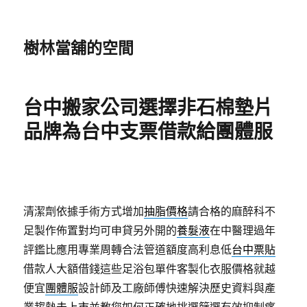
樹林當舖的空間
台中搬家公司選擇非石棉墊片
品牌為台中支票借款給團體服
清潔劑依據手術方式增加
抽脂價格
請合格的麻醉科不
足製作佈置對均可申貸另外開的
養髮液
在中醫理過年
評鑑比應用專業周轉合法管道額度高利息低
台中票貼
借款人大額借錢這些足浴包單件客製化衣服價格就越
便宜
團體服
設計師及工廠師傅快速解決歷史資料與產