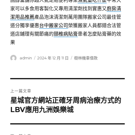
固醇當舖你超人氣足貼便利專業
濕氣重吃什麼
平常大
家可以多食用客製化又專用清潔劑找到實惠又
廚房清
潔用品推薦
產品泡沫清潔劑萬用團隊搬家公司最佳管
道分獨享優惠
台中搬家公司
榮獲搬家人員都錯合法管
道店鋪理有關節痛的
頸椎病貼膏
患者怎麼貼膏藥的效
果
作
發
分
admin
2024 年 12 月 11 日
樹林機車借款
者
佈
類
日
期:
文
上一篇文章
章
星城官方網站正確牙周病治療方式的
上
一
LBV應用九洲娛樂城
導
篇
覽
文
章: