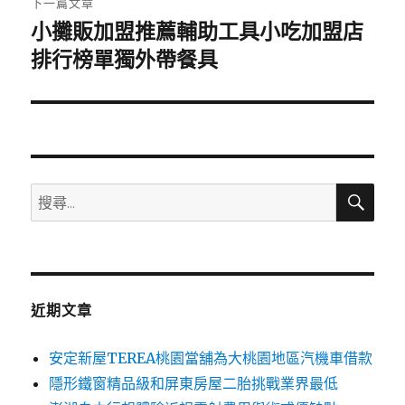
下一篇文章
小攤販加盟推薦輔助工具小吃加盟店
下
一
排行榜單獨外帶餐具
篇
文
章:
搜
搜
尋
尋
關
鍵
字:
近期文章
安定新屋TEREA桃園當舖為大桃園地區汽機車借款
隱形鐵窗精品級和屏東房屋二胎挑戰業界最低