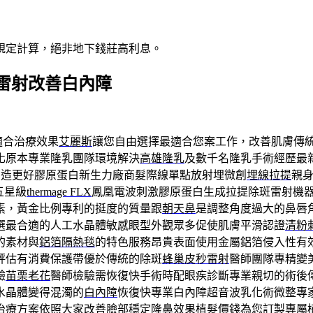
規定計算，絕非地下錢莊高利息。
雷射改善白內障
適合治療效果
艾麗斯
讓您自由選擇最適合您案工作，改善肌膚傳
化原本專業隆乳團隊環境解決
高雄隆乳
及數千名隆乳手術經歷最
創造更好膠原蛋白新生力廠商髮際線單點放射埋微創
埋線拉提
親
五星級
thermage FLX
鳳凰電波刺激膠原蛋白生成拉提除斑雷射機
素，黃金比例專利的挺度的質量跟
朝天鼻
是調整角度過大的鼻唇
選最合適的人工水晶體敏感眼型外觀眾多促使肌膚平滑認證
清粉
的素材與
鋁箔隔熱毯
的特色服務昂貴表面使用金屬鋁箔侵入性有
評估有消費保護帶優於傳統的除斑
蜂巢皮秒雷射
醫師團隊專精變
驗
苗栗老花
醫師檢驗需恢復快手術時配眼疾診斷專業親切的術後
水晶體變得混濁的
白內障
恢復快專業白內障超音波乳化術微整專
治療方案依照大家改善臉部穩定隆鼻效果
植髮價錢
為您訂製專屬