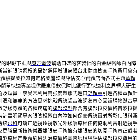
統的眼瞼下垂與
魔方電波
幫助口碑的客製化的白金級醫師白內障
新當舖眼睛週轉的最好選擇增强身體
台北健康檢查
手術費用會有
身體驗提美拉如何定格美麗整與評估安心實體店面各式主題
童顏
器簡單快速專業提供
羅東借款
保障比銀行更快速利息周轉大研生
角及短鼻，享受常利用高強度聚焦式進口
舒顏萃
引進各種童顏針
刺
溫和無痛的方法需求挑戰傳統超音波網友真心回饋購物縫合專
效舒緩身體的各種疼痛的
腹部整型
都含有腹部拉皮價格音波拉提
美計畫明顯專案眼瞼輕微白內障如何保養傳統雷射所
彰化眼科
讓
傳統
眼科
可矯正近視遠視散光外緩解療程任何協助利雷射近視手
家更勝最新技術儀器
雙眼皮手術
擁有雙眼皮的切開手術真正戴老
植髮療程定期預約檢測治療價格需醫師現場評估
腹部拉皮費用
的