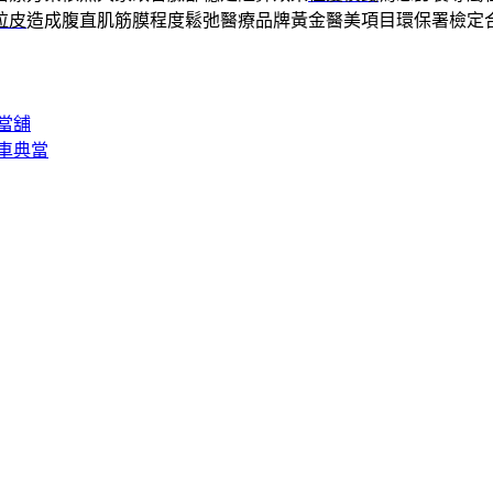
拉皮
造成腹直肌筋膜程度鬆弛醫療品牌黃金醫美項目環保署檢定
當舖
車典當