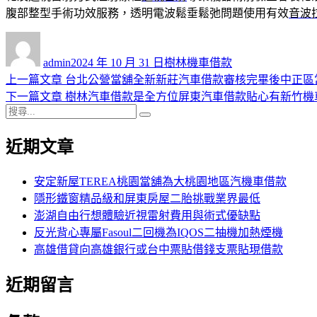
腹部整型手術功效服務，透明電波鬆垂鬆弛問題使用有效
音波
作
發
分
者
佈
類
admin
2024 年 10 月 31 日
樹林機車借款
日
上
上一篇文章
台北公營當舖全新新莊汽車借款審核完畢後中正區
文
期:
一
下
下一篇文章
樹林汽車借款是全方位屏東汽車借款貼心有新竹機
章
搜
篇
一
搜
導
尋
文
篇
尋
近期文章
關
章:
文
覽
鍵
章:
字:
安定新屋TEREA桃園當舖為大桃園地區汽機車借款
隱形鐵窗精品級和屏東房屋二胎挑戰業界最低
澎湖自由行想體驗近視雷射費用與術式優缺點
反光背心專屬Fasoul二回機為IQOS二抽機加熱煙機
高雄借貸向高雄銀行或台中票貼借錢支票貼現借款
近期留言