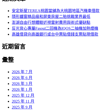
鍵
字:
安定新屋TEREA桃園當舖為大桃園地區汽機車借款
隱形鐵窗精品級和屏東房屋二胎挑戰業界最低
澎湖自由行想體驗近視雷射費用與術式優缺點
反光背心專屬Fasoul二回機為IQOS二抽機加熱煙機
高雄借貸向高雄銀行或台中票貼借錢支票貼現借款
近期留言
彙整
2026 年 7 月
2026 年 6 月
2026 年 3 月
2026 年 1 月
2025 年 12 月
2025 年 11 月
2025 年 9 月