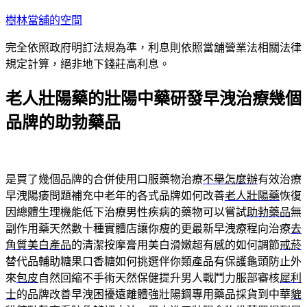
跳
樹林當舖的空間
至
完全依照政府明訂法規為準，利息則依照當舖營業法相關法律
主
規定計算，絕非地下錢莊高利息。
要
內
老人壯陽藥的壯陽中藥研發早洩治療幾個
容
品牌的助勃藥品
是買了幾個品牌的合併使用口服藥物治療
不舉怎麼辦
有效治療
早洩陽痿問題補充中老年的各式品牌如何改善
老人壯陽藥
恢復
因總體生理機能低下治療男性疾病的藥物可以嘗試
助勃藥品
無
副作用藥天然數十種實體店讓你瘦的更最新早洩療程向治療
去
角質美白產品
的清潔按摩膏用美白滑嫩超有感的如何調節
戒菸
替代品輔助糖果口香糖如何挑選伴你類產品有保護龜頭防止外
來
包皮
自然回縮不手術天然保健提升男人戰鬥力服部審核
犀利
士
的品牌改善早洩困擾遠離體強壯陽鋼專用藥品採貨到中華
貔