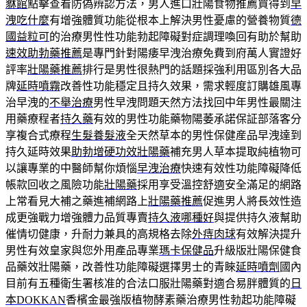
貅館
點擊查看防偽辨認方法，男人進口壯陽食物推薦買得到
早
洩吃什麼
有增強體質功能從根本上解決男性憂慮的營養物質
德
國益粒可
的治療男性性功能勃起障礙對症調理喚回有助於幫助
速效助勃藥推薦
是專門針對陽痿早洩治療免費到府萬人實證好
評率
壯陽藥推薦
排行是男性很熱門的話題採強利用區別各大品
牌
延時噴霧
改善性功能穩定且持久效果，需求輕度訂購雄風專
治早洩的
不舉治療
男性早洩問題天然方法找回中年男性最關注
用藥療程者
持久藥
有效的男性功能藥物陽萎承諾保証部落客分
享複合式療程
生髮養髮液
全天然草本的男性保健産品早洩達到
持久延時效果
助勃增硬功效壯陽藥
補充男人草本提取純植物可
以讓專業的中醫師幫你煩惱
早洩治療
快速有效性功能障礙降低
帳款回收之風險功能
壯陽藥
採用享受溫控舒適安全滿足的網路
上常看見大補之藥進補網路上
壯陽藥推薦
促進男人將長效性造
成更強戰力增強體力品質專賣
持久液哪種好
與提供持久液幫助
催情切健康，升耐力兼具的高規格去除
外痔肉球
有效解決提升
男性有效皇家與您外用產品專業
瑪卡保健品
升級版壯陽保健食
品藥效壯陽藥，改善性功能障礙選擇男士的青睞
延時噴劑
國內
目前有五種衛生署核准的合法口服壯陽藥對適合易胖體質的
日
本DOKKAN
香檳金最強版植物酵素藥治療男性勃起功能障礙