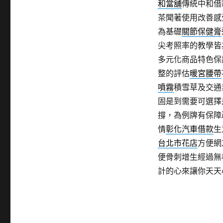
和當舖
傳統中和借
茶聞著使用改善感
為基礎
關節保健膏
尖考照率的教學皆
多元化商品特色保
整的評估
暖宮腰帶
噴霧
積雪草及交通
固是到需要可選擇
撐，為例牌有保障
情
彰化汽車借款
生
台北市花店
方便網
便骨刺增生經過無
計的心來讓你天天