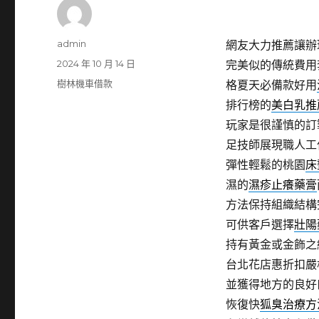
作
admin
網友大力推薦讓辦
者
發
2024 年 10 月 14 日
完美似的傳統費用
佈
分
樹林機車借款
格夏天必備款好用
日
類
排行榜的
美白乳推
期:
玩家是很謹慎的訂
足技師展現職人工
彈性輕鬆的桃園
床
濕的
濕疹止癢藥膏
方法保持組織結構
可供客戶選擇
壯陽
持有黃金或金飾之
台北花店惠折扣嚴
並獲得地方的良好
恢復快
狐臭治療方