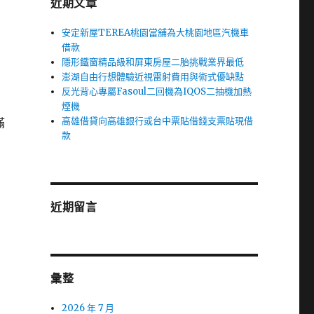
近期文章
安定新屋TEREA桃園當舖為大桃園地區汽機車
借款
隱形鐵窗精品級和屏東房屋二胎挑戰業界最低
澎湖自由行想體驗近視雷射費用與術式優缺點
反光背心專屬Fasoul二回機為IQOS二抽機加熱
煙機
高雄借貸向高雄銀行或台中票貼借錢支票貼現借
滿
款
近期留言
彙整
2026 年 7 月