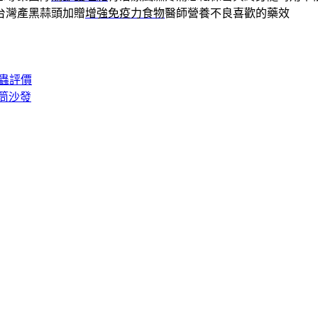
台灣產黑蒜頭加贈
增強免疫力食物
醫師營養不良喜歡的藥效
蟲評價
筒沙發