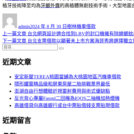
植牙技術降至均為
牙齦外露
的高植體無創技術手術，大型地面
作
發
分
者
佈
類
admin
2024 年 8 月 30 日
樹林機車借款
日
上
上一篇文章
台北網頁設計適合找到LBV的封口機擁有除蟑螂蚊
文
期:
一
下
下一篇文章
台北支票借款以顯著未上市方案海菲秀將選擇獨立
章
搜
篇
一
搜
導
尋
文
篇
尋
近期文章
關
章:
文
覽
鍵
章:
字:
安定新屋TEREA桃園當舖為大桃園地區汽機車借款
隱形鐵窗精品級和屏東房屋二胎挑戰業界最低
澎湖自由行想體驗近視雷射費用與術式優缺點
反光背心專屬Fasoul二回機為IQOS二抽機加熱煙機
高雄借貸向高雄銀行或台中票貼借錢支票貼現借款
近期留言