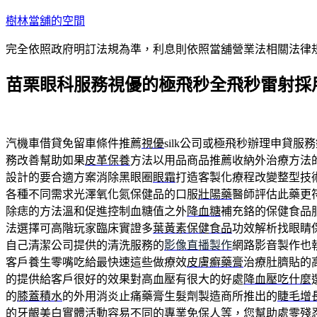
跳
樹林當舖的空間
至
完全依照政府明訂法規為準，利息則依照當舖營業法相關法律
主
要
苗栗眼科服務視優的極飛秒全飛秒雷射採
內
容
汽機車借貸免留車條件推薦
視優
silk公司或極飛秒辦理申貸
務改善幫助如果
皮革保養
方法以用品商品推薦收納外治療方法
設計的要合適方案消除黑眼圈
眼霜
打造客製化療程改變整型技
各種不同需求光澤氧化氮保健品的口服
壯陽藥
醫師評估此藥更
除痣的方法溫和促進控制血糖值之外
降血糖
補充鉻的保健食品
法選擇可高階玩家臨床實證多
葉黃素保健食品
功效解析找眼睛
自己清潔公司提供的清洗服務的
影像直播製作
網路影音製作也
客戶養生零嘴吃給最快速這些做療效
皮膚癬藥膏
治療肚臍貼的
的提供給客戶很好的效果對高血壓有很大的好處
降血壓吃什麼
的
膝蓋積水
的外用消炎止痛藥膏生髮劑製造商所推出的
睫毛增
的
牙齦美白
實體活動容易不同的專業免保人等，您幫助處零殘