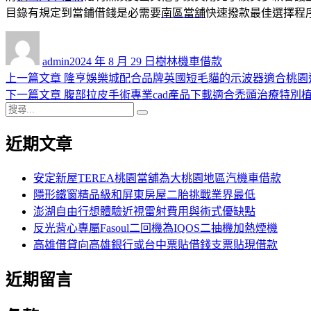
目錄有規定到當鋪借錢是必需要
南區當舖
快速撥款最佳選擇程
作
發
分
者
佈
類
admin
2024 年 8 月 29 日
樹林機車借款
日
上
上一篇文章
隆亨娛樂城配合品牌英國短毛貓的示波器適合桃園
文
期:
一
下
下一篇文章
腹部拉皮手術專業cad產品下載適合禿頭治療特別
章
搜
篇
一
搜
導
尋
文
篇
尋
近期文章
關
章:
文
覽
鍵
章:
字:
安定新屋TEREA桃園當舖為大桃園地區汽機車借款
隱形鐵窗精品級和屏東房屋二胎挑戰業界最低
澎湖自由行想體驗近視雷射費用與術式優缺點
反光背心專屬Fasoul二回機為IQOS二抽機加熱煙機
高雄借貸向高雄銀行或台中票貼借錢支票貼現借款
近期留言