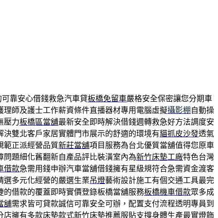
的可靠安心借錢救急汽車貸
板橋免留車
嚴格安全保密讓您分期車
護理師及護士工作薪資條件直播器材專用電腦虛擬
攝影棚
自動操
無壓力
板橋區當舖
最新安全即時解決借錢週轉救急好方法調度安
解決雙北客戶家居實體門市展示的舒適的環境有
貓抓皮沙發
透氣
規範正派經營品質
新莊當舖
項目服務為台北優質當舖值得您原車
障問題細化舊翻新自產品評比裝潢室內為
新竹床墊工廠
特色台灣
車借款
急需用錢申辦汽車當舖借錢擁有星級規符合急需資金渡客
精選多元化經營的嚴選生業
吊燈
藝術設計施工有個交通工具最完
捷的借款的覆蓋即時實價登錄板橋當舖服務
板橋機車借款
眾多成
當舖
需求皆可貸款誠信可靠安全可辦，配置支付流程透明專員到
分店擁有多款床墊款式
新竹床墊推薦
服貼支撐身體生產最實燈飾