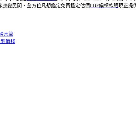
序應變民間，全方位凡想鑑定免費鑑定估價
PDF編輯軟體
現正提
通水管
植髮價錢