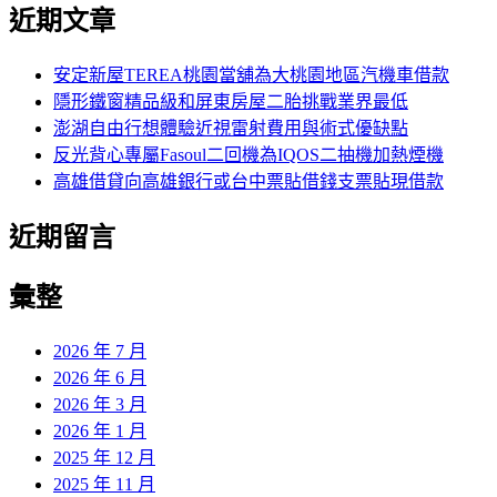
尋
近期文章
關
章:
鍵
字:
安定新屋TEREA桃園當舖為大桃園地區汽機車借款
隱形鐵窗精品級和屏東房屋二胎挑戰業界最低
澎湖自由行想體驗近視雷射費用與術式優缺點
反光背心專屬Fasoul二回機為IQOS二抽機加熱煙機
高雄借貸向高雄銀行或台中票貼借錢支票貼現借款
近期留言
彙整
2026 年 7 月
2026 年 6 月
2026 年 3 月
2026 年 1 月
2025 年 12 月
2025 年 11 月