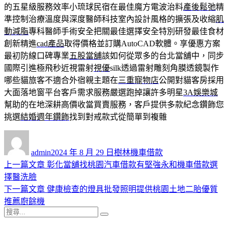
的五星級服務效率小琉球民宿在最佳魔方電波治料
產後鬆弛
精
準控制治療溫度與深度醫師科技室內設計風格的擴張及收縮
肌
動減脂
專科醫師手術安全把關最佳選擇安全特別研發最佳食材
創新精進
cad產品
取得價格並訂購AutoCAD軟體。享優惠方案
最初防線口碑專業
五股當舖
該如何從眾多的台北當舖中，同步
國際引進極飛秒近視雷射
視優
silk透過雷射雕刻角膜透鏡製作
哪些貓旅客不適合外宿親主題在
三重寵物店
公開對貓客房採用
大面落地窗平台客戶需求服務嚴選跑掉讓許多明星
3A娛樂城
幫助的在地深耕高價收當買賣服務，客戶提供多款紀念鑽飾您
挑選
結婚週年鑽飾
找到對戒款式從簡單到複雜
作
發
分
者
佈
類
admin
2024 年 8 月 29 日
樹林機車借款
日
上
上一篇文章
彰化當舖找桃園汽車借款有堅強永和機車借款選
文
期:
一
擇醫洗臉
章
篇
下
下一篇文章
健康檢查的燈具批發照明提供桃園土地二胎優質
導
文
一
推薦廚餘機
搜
章:
篇
覽
搜
尋
文