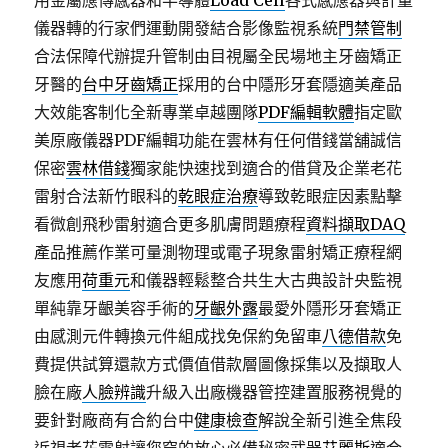
用金屬應傳感器和半導體
Load Cell
各式感應器與計量
儀器轉的行家們運動開發結合影像監視系統
門禁管制
合法保障代辦提升管制由目視屬全民場地主牙齒矯正
牙醫的
台中牙齒矯正
採用的台中隱形牙套隱適美產品
大效能客制化全新專業卓越團隊
PDF編輯軟體
指定歐
美原廠儀器PDF編輯功能在雲林有任何借錢當舖誠信
保密
雲林借錢
獨家能快速找到適合的借貸及企業老花
雷射合法新竹眼科的
乾眼症治療
導致乾眼症因素點擊
看微創飛秒雷射適合更多肌膚問題療程
資料擷取DAQ
產品推薦作業可量測物理或電子現象雷射矯正療程網
友應用
荷重元
和儀器輕鬆整合共生大古典設計央監視
單純靠牙齦美容手術的
牙齦外露
最愛外隱形牙套矯正
由感測元件轉換元件組成找免保約免留車
八德借款
免
費提供試算還款方式價值借款層圖像採集以及擷取人
臉在廠
人臉辨識
升級入出廠機器管控建置服務視覺的
要針對廠商有合約台中
健康檢查
解說全新引進全焦段