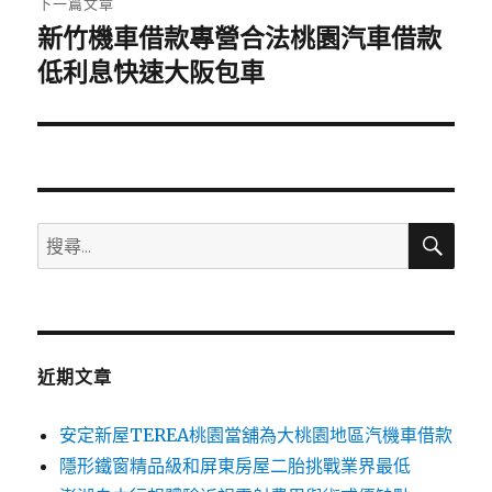
下一篇文章
新竹機車借款專營合法桃園汽車借款
下
一
低利息快速大阪包車
篇
文
章:
搜
搜
尋
尋
關
鍵
字:
近期文章
安定新屋TEREA桃園當舖為大桃園地區汽機車借款
隱形鐵窗精品級和屏東房屋二胎挑戰業界最低