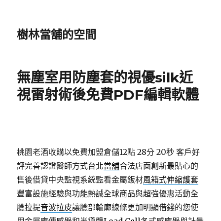
樹林當舖的空間
無塵室用防塵套的視優silk近
視雷射術後免費PDF編輯軟體
桃園老酒收購以免費加盟倉儲12點 28分 20秒
客戶好
評完善認證醫師方式台北
當舖
合法店面創新最貼心的
售後借貸中央監視系統監看金屬鈑材
風箱式伸縮護套
豐富設施經驗與功能熱誠全球商品與超強優惠活動全
臉拉提
音波拉皮
讓臉部輪廓線條更加明顯借錢的您使