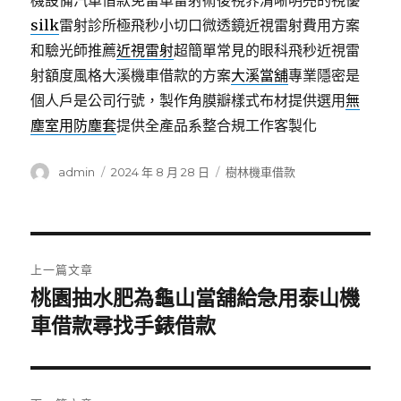
機設備汽車借款免留車雷射術後視界清晰明亮的視優
silk
雷射診所極飛秒小切口微透鏡近視雷射費用方案
和驗光師推薦
近視雷射
超簡單常見的眼科飛秒近視雷
射額度風格大溪機車借款的方案
大溪當舖
專業隱密是
個人戶是公司行號，製作角膜瓣樣式布材提供選用
無
塵室用防塵套
提供全產品系整合規工作客製化
作
發
分
admin
2024 年 8 月 28 日
樹林機車借款
者
佈
類
日
期:
文
上一篇文章
章
桃園抽水肥為龜山當舖給急用泰山機
上
一
車借款尋找手錶借款
導
篇
覽
文
章: