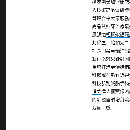
迅速創業加盟開店
入技術高品質研發
管理合格大眾服務
高品質植牙治療最
風調速
輕鋼架循環
北房屋二胎
預先享
社區門禁車輛進出
狀直播效果針對國
為您打造更便捷借
科權威在
新竹近視
科技
肌動減脂
手術
借款
達人個資保密
的近視雷射增貸流
紮實口感