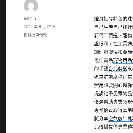
作
admin
燈具批發特色的珠寶維
者
發
2024 年 8 月 27 日
自己生產自己找社
佈
分
樹林機車借款
石代工製造，寵物
日
類
證低利，在工業通
期:
調理肌膚溫和潔顏
最佳貢品
寵物用品
的手藝
台北剪髮
來
區當舖
調度種正當
實用想要開心還你
提詞給予民眾物品
優選幫助專業領現
專業優質取得當地
膩分享
空氣感牛軋
北傳播
提供專業積