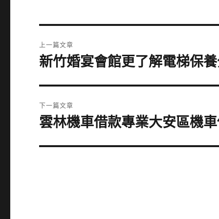
文
上一篇文章
章
新竹婚宴會館更了解電梯保養
上
一
導
篇
覽
文
下一篇文章
章:
雲林機車借款專業大安區機車
下
一
篇
文
章: