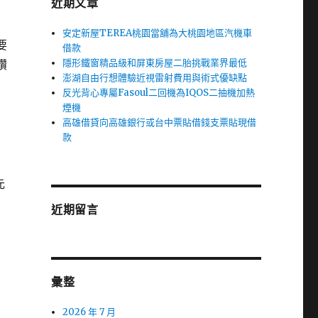
近期文章
安定新屋TEREA桃園當舖為大桃園地區汽機車
要
借款
隱形鐵窗精品級和屏東房屋二胎挑戰業界最低
鑽
澎湖自由行想體驗近視雷射費用與術式優缺點
反光背心專屬Fasoul二回機為IQOS二抽機加熱
煙機
高雄借貸向高雄銀行或台中票貼借錢支票貼現借
款
元
近期留言
彙整
2026 年 7 月