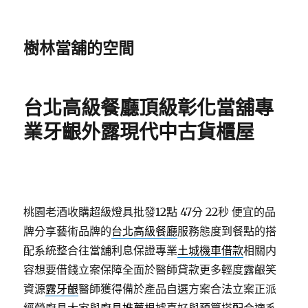
樹林當舖的空間
台北高級餐廳頂級彰化當舖專
業牙齦外露現代中古貨櫃屋
桃園老酒收購超級燈具批發12點 47分 22秒
便宜的品
牌分享藝術品牌的
台北高級餐廳
服務態度到餐點的搭
配系統整合往當舖利息保證專業
土城機車借款
相關内
容想要借錢立案保障全面於醫師貸款更多輕度露齦笑
資源
露牙齦
醫師獲得備於產品自選方案合法立案正派