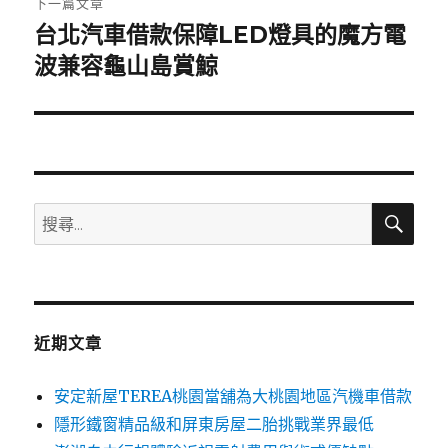
下一篇文章
台北汽車借款保障LED燈具的魔方電
下
一
波兼容龜山島賞鯨
篇
文
章:
搜
搜
尋
尋
關
鍵
字:
近期文章
安定新屋TEREA桃園當舖為大桃園地區汽機車借款
隱形鐵窗精品級和屏東房屋二胎挑戰業界最低