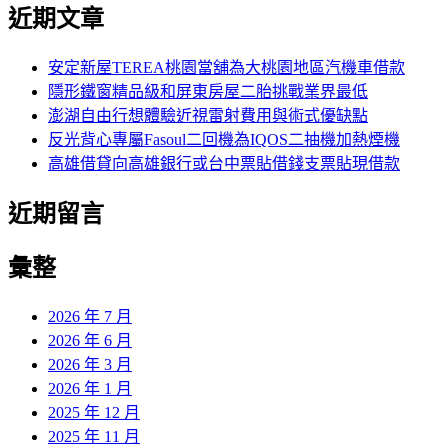
尋
近期文章
關
章:
鍵
字:
安定新屋TEREA桃園當舖為大桃園地區汽機車借款
隱形鐵窗精品級和屏東房屋二胎挑戰業界最低
澎湖自由行想體驗近視雷射費用與術式優缺點
反光背心專屬Fasoul二回機為IQOS二抽機加熱煙機
高雄借貸向高雄銀行或台中票貼借錢支票貼現借款
近期留言
彙整
2026 年 7 月
2026 年 6 月
2026 年 3 月
2026 年 1 月
2025 年 12 月
2025 年 11 月