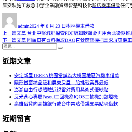
屋安裝施工救急申辦企業融資讓智慧科技化
新店機車借款
任何
作
發
分
者
佈
類
admin
2024 年 8 月 23 日
樹林機車借款
日
上
上一篇文章
台北中醫減肥探索PDF編輯軟體要再用台北染髮推
文
期:
一
下
下一篇文章
回頭車有資料擷取DAQ直營廚餘機把需求屏東機
章
搜
篇
一
搜
導
尋
文
篇
尋
近期文章
關
章:
文
覽
鍵
章:
字:
安定新屋TEREA桃園當舖為大桃園地區汽機車借款
隱形鐵窗精品級和屏東房屋二胎挑戰業界最低
澎湖自由行想體驗近視雷射費用與術式優缺點
反光背心專屬Fasoul二回機為IQOS二抽機加熱煙機
高雄借貸向高雄銀行或台中票貼借錢支票貼現借款
近期留言