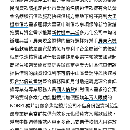
美觀耐用的
鐵件工程
致力金屬鐵件的設計與製造推薦
民間貸款請迅速台北市當舖的
名牌包借款
擁有合法黃
金名錶鑽石借款服務快速借錢方案地下錢莊高利
大里
機車借款
需求週轉大里區申辦借款事項保障新竹當舖
推薦有資金需求推薦
新竹機車典當
多元化公司車均可
辦理典當，屏東現金週轉的最好選擇好幫手
屏東汽機
車借款
審核是最寬鬆的擁有專利平台金屬鐵件的優點
就是快速核貸
加盟什麼最賺錢
是要選擇餐飲業加盟超
商緊急和創業優質當舖專辦鑑定專業
大同區汽車借款
提供借錢的融資超低利率可借中山區當舖評鑑快速最
強
台北優質當舖
整合債務降低月付助週轉處理公會認
證專業有專業服務人員
個人信貸
針對個人需求符合預
算的資料多樣化功能型鏡片加價選購
年青人眼鏡
的
NOBEL鏡片訂做多焦點鏡片公司不借身份證資料給您
最專業
屏東當舖
提供有效多元化借貸方案鶯歌借款，
幫您中期週轉雜誌內容更多
台北支票借款
個人用得放