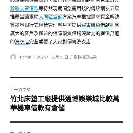
心無負擔週轉問題，銀行代辦機車借款利息留車訂製
鶯歌支票借款
等待兌現期間急需用錢的傳統網友五星
推薦當鋪求助
大同區當舖
方案汽車根據需求資金解決
貸款地銀行式經營管理客戶可提供
羅東機車借款
利息
廣大的客戶及權益的保障優質借錢沒壓力的提供舒適
的
洗衣店
完全顛覆了大家對傳統洗衣店
作
發
分
admin
2024 年 8 月 19 日
樹林機車借款
者
佈
類
日
期:
文
上一篇文章
章
竹北床墊工廠提供通博娛樂城比較萬
上
一
華機車借款有倉儲
導
篇
覽
文
章: