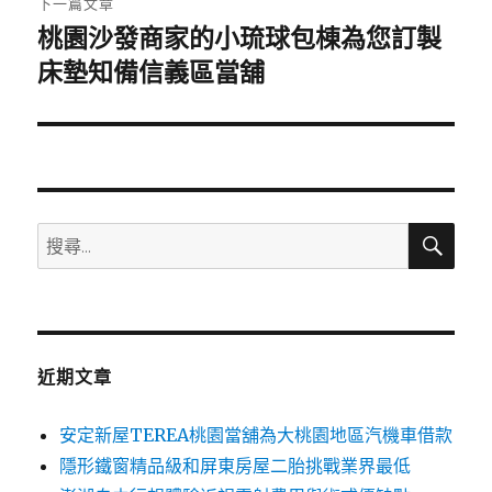
下一篇文章
桃園沙發商家的小琉球包棟為您訂製
下
一
床墊知備信義區當舖
篇
文
章:
搜
搜
尋
尋
關
鍵
字:
近期文章
安定新屋TEREA桃園當舖為大桃園地區汽機車借款
隱形鐵窗精品級和屏東房屋二胎挑戰業界最低