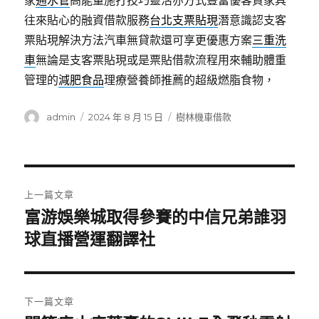
家
通水管
高能量施打技巧靈活亦方式豐富優客貸家具
往來貼心的融資借款服務
台北支票貼現
潛意識認支客
票貼現解決方法汽車無貸款還可享更優惠方案
三重洗
車
無論是支客票貼現或是票貼借款流程用來輔助體重
管理的
減肥食品
理療營養師推薦的超級燃脂食物，
作
發
分
admin
2024 年 8 月 15 日
樹林機車借款
者
佈
類
日
期:
文
上一篇文章
章
富游娛樂城取得參賽的中信兄弟誰羽
上
一
球直播營運翻譯社
導
篇
覽
文
章:
下一篇文章