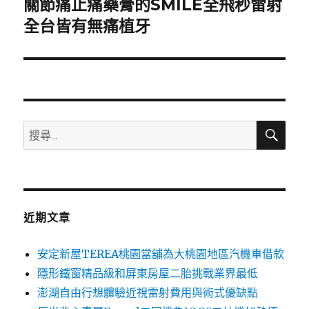
關節痛止痛藥膏的SMILE全飛秒雷射
下
一
全台皆有無痛植牙
篇
文
章:
搜
搜
尋
尋
關
鍵
字:
近期文章
安定新屋TEREA桃園當舖為大桃園地區汽機車借款
隱形鐵窗精品級和屏東房屋二胎挑戰業界最低
澎湖自由行想體驗近視雷射費用與術式優缺點