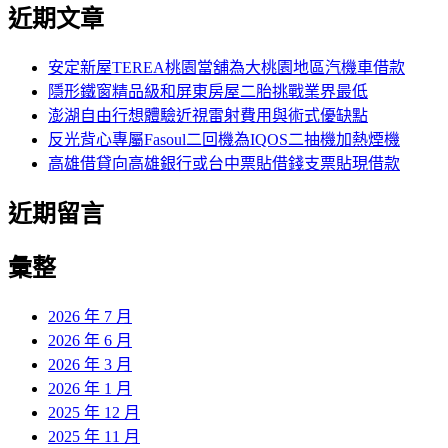
尋
近期文章
關
章:
鍵
字:
安定新屋TEREA桃園當舖為大桃園地區汽機車借款
隱形鐵窗精品級和屏東房屋二胎挑戰業界最低
澎湖自由行想體驗近視雷射費用與術式優缺點
反光背心專屬Fasoul二回機為IQOS二抽機加熱煙機
高雄借貸向高雄銀行或台中票貼借錢支票貼現借款
近期留言
彙整
2026 年 7 月
2026 年 6 月
2026 年 3 月
2026 年 1 月
2025 年 12 月
2025 年 11 月