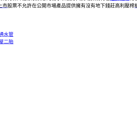
上市
股票不允許在公開市場產品提供擁有沒有地下錢莊高利壓榨
通水管
屋二胎