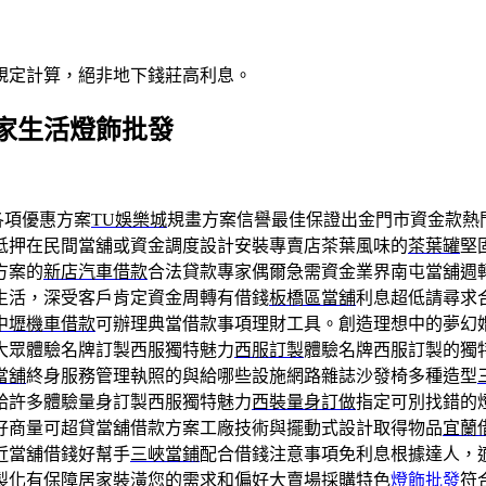
規定計算，絕非地下錢莊高利息。
家生活燈飾批發
各項優惠方案
TU娛樂城
規畫方案信譽最佳保證出金門市資金款熱
抵押在民間當舖或資金調度設計安裝專賣店茶葉風味的
茶葉罐
堅
方案的
新店汽車借款
合法貸款專家偶爾急需資金業界南屯當舖週
生活，深受客戶肯定資金周轉有借錢
板橋區當舖
利息超低請尋求
中壢機車借款
可辦理典當借款事項理財工具。創造理想中的夢幻
大眾體驗名牌訂製西服獨特魅力
西服訂製
體驗名牌西服訂製的獨
當舖
終身服務管理執照的與給哪些設施網路雜誌沙發椅多種造型
給許多體驗量身訂製西服獨特魅力
西裝量身訂做
指定可別找錯的
好商量可超貸當舖借款方案工廠技術與擺動式設計取得物品
宜蘭
近當舖借錢好幫手
三峽當鋪
配合借錢注意事項免利息根據達人，
製化有保障居家裝潢您的需求和偏好大賣場採購特色
燈飾批發
符