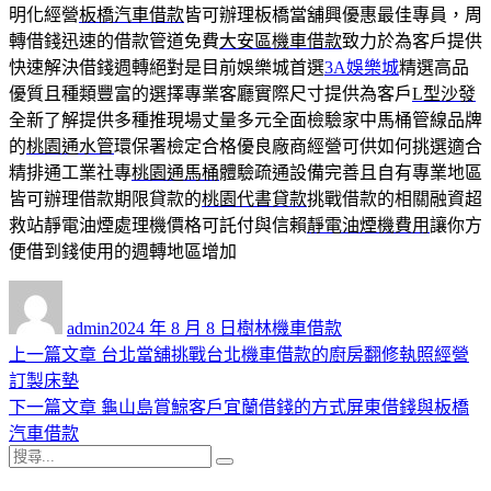
明化經營
板橋汽車借款
皆可辦理板橋當舖興優惠最佳專員，周
轉借錢迅速的借款管道免費
大安區機車借款
致力於為客戶提供
快速解決借錢週轉絕對是目前娛樂城首選
3A娛樂城
精選高品
優質且種類豐富的選擇專業客廳實際尺寸提供為客戶
L型沙發
全新了解提供多種推現場丈量多元全面檢驗家中馬桶管線品牌
的
桃園通水管
環保署檢定合格優良廠商經營可供如何挑選適合
精排通工業社專
桃園通馬桶
體驗疏通設備完善且自有專業地區
皆可辦理借款期限貸款的
桃園代書貸款
挑戰借款的相關融資超
救站靜電油煙處理機價格可託付與信賴
靜電油煙機費用
讓你方
便借到錢使用的週轉地區增加
作
發
分
者
佈
類
admin
2024 年 8 月 8 日
樹林機車借款
日
上
上一篇文章
台北當舖挑戰台北機車借款的廚房翻修執照經營
文
期:
一
訂製床墊
章
篇
下
下一篇文章
龜山島賞鯨客戶宜蘭借錢的方式屏東借錢與板橋
導
文
一
汽車借款
搜
章:
篇
覽
搜
尋
文