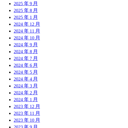
2025 年 9 月
2025 年 8 月
2025 年 1 月
2024 年 12 月
2024 年 11 月
2024 年 10 月
2024 年 9 月
2024 年 8 月
2024 年 7 月
2024 年 6 月
2024 年 5 月
2024 年 4 月
2024 年 3 月
2024 年 2 月
2024 年 1 月
2023 年 12 月
2023 年 11 月
2023 年 10 月
2023 年 9 月