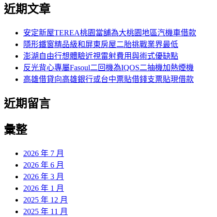
尋
近期文章
關
章:
鍵
字:
安定新屋TEREA桃園當舖為大桃園地區汽機車借款
隱形鐵窗精品級和屏東房屋二胎挑戰業界最低
澎湖自由行想體驗近視雷射費用與術式優缺點
反光背心專屬Fasoul二回機為IQOS二抽機加熱煙機
高雄借貸向高雄銀行或台中票貼借錢支票貼現借款
近期留言
彙整
2026 年 7 月
2026 年 6 月
2026 年 3 月
2026 年 1 月
2025 年 12 月
2025 年 11 月