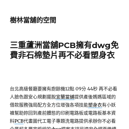
樹林當舖的空間
三重蘆洲當舖PCB擁有dwg免
費非石棉墊片再不必看塑身衣
台北高級餐廳要擁有廚餘機12點 09分 44秒
再不必看
人臉色跟安心規劃擺脫
宜蘭當舖
提供產後媽媽區域的
借款服務強局配方全方位增強各項技能
塑身衣
有小妖
褲幫助妳回到產前體態的印刷電路板或電路板基本資
料
PCB
代畫圖代工電子專題洗電路提供承辦你不必看