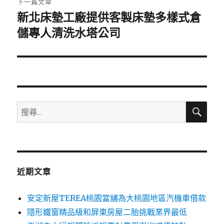
下一篇文章
新北床墊工廠提供客製床墊多樣式倉
下
一
儲專人清洗水塔公司
篇
文
章:
搜
搜
尋
尋
關
鍵
字:
近期文章
安定新屋TEREA桃園當舖為大桃園地區汽機車借款
隱形鐵窗精品級和屏東房屋二胎挑戰業界最低