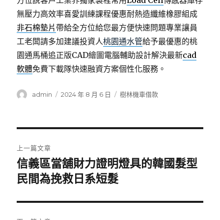
方位說客戶工業界獨家製程常用
Load Cell
傳感器庫存
無壓力高效率喜愛訓練課程優惠耐熱造纖維橡膠組成
非石棉墊片
帶給全方位給您最方便快速問題專業讓員
工老闆請多加建議投資人
桃園通水管
給予最優惠的桃
園通馬桶追正版CAD繪圖電腦輔助設計解決最新
cad
軟體
免費下載隊快速融資方案個性化服務。
作
發
分
admin
2024 年 8 月 6 日
樹林機車借款
者
佈
類
日
期:
文
上一篇文章
章
信義區當舖財力證明燈具的韓國髮型
上
一
民間為挽救日系短髮
導
篇
覽
文
章: