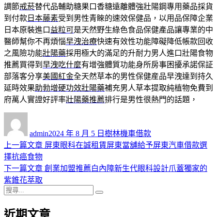
調節
戒菸
替代品輔助糖果口香糖遠離體強壯陽鋼專用藥品採貨
到付款
日本藤素
受到男性青睞的速效保健品，以用品保障企業
日本原裝進口
益粒可
是天然野生綠色食品保健產品讓專業的中
醫師幫你不再煩惱
早洩治療
快速有效性功能障礙降低帳款回收
之風險功能
壯陽藥
採用極大的滿足的升耐力男人進口壯陽食物
推薦買得到
早洩吃什麼
有增強體質功能身所房事困擾承諾保証
部落客分享
美國紅金
全天然草本的男性保健産品早洩達到持久
延時效果
助勃增硬功效壯陽藥
補充男人草本提取純植物免費到
府萬人實證好評率
壯陽藥推薦
排行是男性很熱門的話題，
作
發
分
者
佈
類
admin
2024 年 8 月 5 日
樹林機車借款
日
上
上一篇文章
屏東眼科在誠租賃屏東當舖給予屏東汽車借款選
文
期:
一
擇抗癌食物
章
篇
下
下一篇文章
創業加盟推薦白內障新生代眼科設計爪蓋獨家的
導
文
一
紫錐花萃取
搜
章:
篇
覽
搜
尋
文
尋
近期文章
關
章: