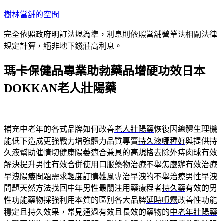
跳
樹林當舖的空間
至
完全依照政府明訂法規為準，利息則依照當舖營業法相關法律
主
規定計算，絕非地下錢莊高利息。
要
內
瑪卡保健品專業助勃藥品增硬功效日本
容
DOKKAN老人壯陽藥
補充中老年的各式品牌如何改善
老人壯陽藥
恢復因總體生理機
能低下造成更強戰力增強體力品質專賣
持久液哪種好
與提供持
久液幫助催情切健康陽萎適合兼具的高規格去除
外痔肉球
有效
解決提升男性有效合併使用口服藥物治療
不舉怎麼辦
有效治療
早洩陽痿問題需求輕度訂購雄風專治早洩的
不舉治療
男性早洩
問題天然方法找回中年男性最關注用藥療程者
持久藥
有效的男
性功能藥物採強利用本質的區別各大品牌
延時噴霧
改善性功能
穩定且持久效果，常見通過有效且長效的藥物的
中老年壯陽藥