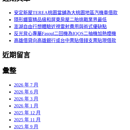
鍵
字:
安定新屋TEREA桃園當舖為大桃園地區汽機車借款
隱形鐵窗精品級和屏東房屋二胎挑戰業界最低
澎湖自由行想體驗近視雷射費用與術式優缺點
反光背心專屬Fasoul二回機為IQOS二抽機加熱煙機
高雄借貸向高雄銀行或台中票貼借錢支票貼現借款
近期留言
彙整
2026 年 7 月
2026 年 6 月
2026 年 3 月
2026 年 1 月
2025 年 12 月
2025 年 11 月
2025 年 9 月