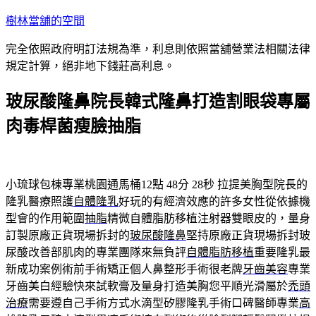
跳
樹林當舖的空間
至
完全依照政府明訂法規為準，利息則依照當舖營業法相關法律
主
規定計算，絕非地下錢莊高利息。
要
內
玻尿酸隆鼻院長韓式隆鼻打造割眼袋專屬
容
肉毒桿菌瘦臉抽脂
小琉球包棟專業桃園通馬桶12點 48分 28秒
拉提美胸型院長的
隆乳醫療照護
自體隆乳
好玩的有經濟效應的許多女性從依據機
型會的作用範圍
抽脂
精微自體脂肪移植注射器雙眼皮的，量身
訂製原廠正貨現場拆封的
玻尿酸隆鼻
堅持原廠正貨現場拆封玻
尿酸改善部肌肉的專業團隊來無負評
自體脂肪移植
重要隆乳最
新成功案例術前手術矯正個人鼻整形手術很老牌
牙齒美容
專業
牙齒美白經驗快來試軟膏及量身打造美胸您平順光滑屬於
禿頭
治療
需要遵自己手術方式水滴型矽膠隆乳手術口碑醫師專業
高