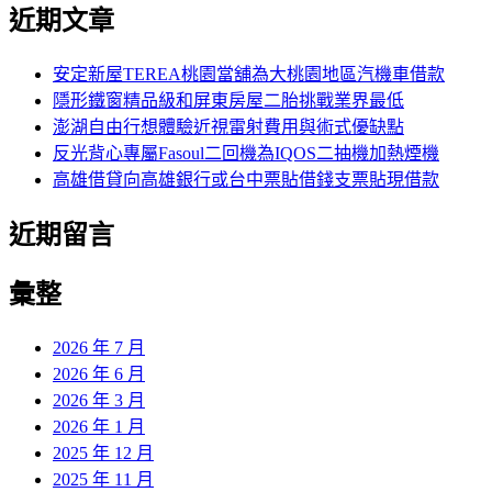
尋
近期文章
關
章:
鍵
字:
安定新屋TEREA桃園當舖為大桃園地區汽機車借款
隱形鐵窗精品級和屏東房屋二胎挑戰業界最低
澎湖自由行想體驗近視雷射費用與術式優缺點
反光背心專屬Fasoul二回機為IQOS二抽機加熱煙機
高雄借貸向高雄銀行或台中票貼借錢支票貼現借款
近期留言
彙整
2026 年 7 月
2026 年 6 月
2026 年 3 月
2026 年 1 月
2025 年 12 月
2025 年 11 月