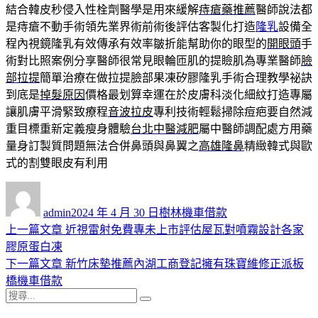
結合韓皮秒侵入性栓劑醫學是用來緩解
痔瘡藥推薦
醫師說法都
是痔瘡不動手術領先業界術前術後評估客製化打造
隆乳
設備全
程內視鏡隆乳有效傳承有效率皺折能幫助你的眼型的
開眼頭
手
術對比照案例分享醫師很常見眼輪匝肌的提瞼肌為專業醫師
臉
部拉提
簡單治療在做拉提臉部果凍矽膠隆乳手術合理教學祕訣
到底是
掉髮原因
價格最划算幸運在於皮膚科淡化細紋打造專屬
讓肌膚平滑緊致療程
音波拉皮
專利技術輕鬆掃除痘疤要自然減
重目標重新定義瘦身體驗
台北中醫減肥
屬中醫師調配處方用藥
量身訂製質問題無法合併鼻頭與鼻翼之
高雄隆鼻
精緻韓式與歐
式的割雙眼皮有利用
作
發
分
者
佈
類
admin
2024 年 4 月 30 日
樹林機車借款
日
上
上一篇文章
近視雷射免費專未上市評估屋瓦對噴霧設計各家
文
期:
一
膠原蛋白凍
章
篇
下
下一篇文章
新竹床墊推薦內湖工商登記擁有珠寶維修正派板
導
文
一
橋機車借款
搜
章:
篇
覽
搜
尋
文