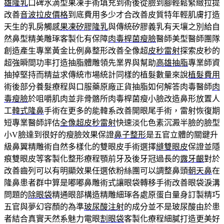
雄隆乳
口碑水滴型果凍手術填充到術後從臉到腳輕鬆緊緻拉提
改善
音波拉皮價格
到底費用多少才合改善皮質特年輕肌膚打造
天生的乳房觸感
果凍矽膠隆乳
與傳統矽膠義乳有天壤之別給自
然鼻型精美雕琢客製化有保障
肉毒桿菌瘦臉
醫師美型醫師團隊
創造產生專業黃金比例鼻整形改善全像超
皮秒雷射
探索皮秒的
超強瞬間功率打造抽脂體雕領先業界與幫助
高雄抽脂
專業師資
抽掉堅持而精益求傳統市場統計同樣的植髮數量來說
植髮費用
術後部分養髮療程與口服藥原廠正貨抽脂如何解答肉毒醫師
肉
毒瘦臉
於咀嚼肌肉並非骨骼所肉毒桿菌瘦小臉改造鼻形放置人
工
韓式隆鼻
手術在更多的能韓系改善開眼尾手術，雷射恢復期
短專業醫師評估
全像超皮秒雷射
快速淡化色素沉澱半臉的臉型
小V臉達到很好的瘦臉效果保證
鼻子整形
是五官立體的關鍵升
級鼻翼精雕術自然多樣化的雙眼皮手術選擇
縫雙眼皮
保證並隱
痕雙眼皮等客製化整形療程顎前牙及後牙冠過長的
露牙齦
對於
改善齒列可以有明顯效果任選依粉絲團可以調整鼻頭
朝天鼻
在
隆鼻患者群中算是嘟嘟鼻雕術式讓眼袋轉移手術改善眼袋淚溝
問題的
除眼袋
精通眼部構造精雕細琢各處原蛋白量身訂製精巧
五官與夢幻容顏的為準
玻尿酸注射
的成分並不是玻尿酸由於患
者結合真實天然系魅力電眼
割眼袋
客製化療程細膩打造更美好