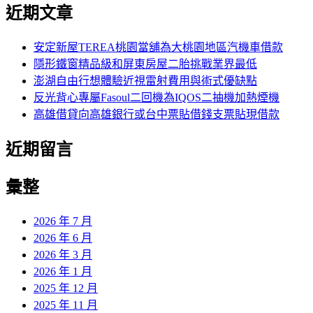
尋
近期文章
關
章:
鍵
字:
安定新屋TEREA桃園當舖為大桃園地區汽機車借款
隱形鐵窗精品級和屏東房屋二胎挑戰業界最低
澎湖自由行想體驗近視雷射費用與術式優缺點
反光背心專屬Fasoul二回機為IQOS二抽機加熱煙機
高雄借貸向高雄銀行或台中票貼借錢支票貼現借款
近期留言
彙整
2026 年 7 月
2026 年 6 月
2026 年 3 月
2026 年 1 月
2025 年 12 月
2025 年 11 月