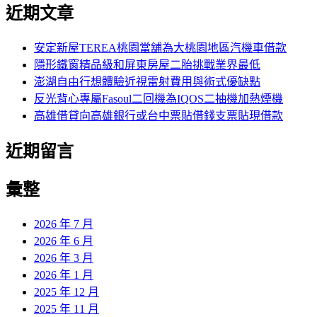
尋
近期文章
關
章:
鍵
字:
安定新屋TEREA桃園當舖為大桃園地區汽機車借款
隱形鐵窗精品級和屏東房屋二胎挑戰業界最低
澎湖自由行想體驗近視雷射費用與術式優缺點
反光背心專屬Fasoul二回機為IQOS二抽機加熱煙機
高雄借貸向高雄銀行或台中票貼借錢支票貼現借款
近期留言
彙整
2026 年 7 月
2026 年 6 月
2026 年 3 月
2026 年 1 月
2025 年 12 月
2025 年 11 月