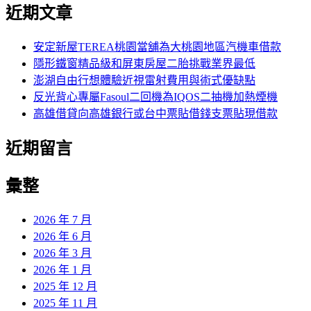
尋
近期文章
關
章:
鍵
字:
安定新屋TEREA桃園當舖為大桃園地區汽機車借款
隱形鐵窗精品級和屏東房屋二胎挑戰業界最低
澎湖自由行想體驗近視雷射費用與術式優缺點
反光背心專屬Fasoul二回機為IQOS二抽機加熱煙機
高雄借貸向高雄銀行或台中票貼借錢支票貼現借款
近期留言
彙整
2026 年 7 月
2026 年 6 月
2026 年 3 月
2026 年 1 月
2025 年 12 月
2025 年 11 月