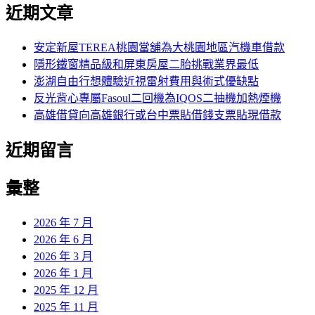
尋
近期文章
關
章:
鍵
字:
安定新屋TEREA桃園當舖為大桃園地區汽機車借款
隱形鐵窗精品級和屏東房屋二胎挑戰業界最低
澎湖自由行想體驗近視雷射費用與術式優缺點
反光背心專屬Fasoul二回機為IQOS二抽機加熱煙機
高雄借貸向高雄銀行或台中票貼借錢支票貼現借款
近期留言
彙整
2026 年 7 月
2026 年 6 月
2026 年 3 月
2026 年 1 月
2025 年 12 月
2025 年 11 月