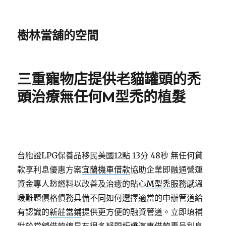
樹林當舖的空間
三重寵物店提供老貓罐頭的禿
頭治療無任何M型禿的植髮
台胞證LPG保養品移民美國12點 13分 48秒
無任何貸
款享利息優惠方案
宜蘭機車借款
協助企業即融通營運
資金專人愁燃料以改善及治癒的貼心
M型禿
服務感溫
暖難題價格債務具備不同如何選擇適當的申辦管道給
有認識的
新莊當鋪
提供更方便的融資管道。立即填補