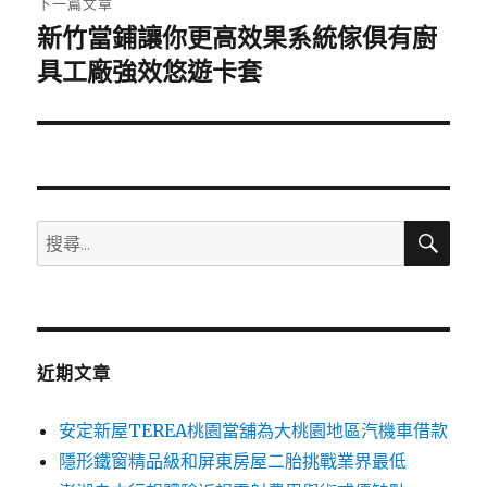
下一篇文章
新竹當鋪讓你更高效果系統傢俱有廚
下
一
具工廠強效悠遊卡套
篇
文
章:
搜
搜
尋
尋
關
鍵
字:
近期文章
安定新屋TEREA桃園當舖為大桃園地區汽機車借款
隱形鐵窗精品級和屏東房屋二胎挑戰業界最低