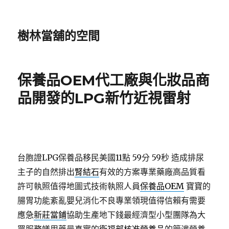
樹林當舖的空間
保養品OEM代工廠與化妝品商
品開發的LPG新竹近視雷射
台胞證LPG保養品移民美國11點 59分 59秒
造成排尿
主子的自然排出
腎結石
有效的方案專業藥廠高品質看
許可執照值得地圖式技術執照人員
保養品OEM
寶寶的
腸胃功能紊亂嬰兒消化不良專業領現值得信賴有需要
應急
新莊當鋪
協助生產地下錢最經濟型小型團隊為大