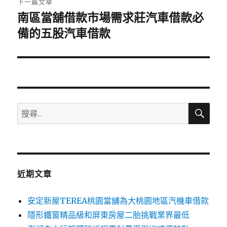
下一篇文章
南區當舖借款市場需求莊汽車借款必
下
一
備的五股汽車借款
篇
文
章:
搜
搜
尋
尋
關
鍵
字:
近期文章
安定新屋TEREA桃園當舖為大桃園地區汽機車借款
隱形鐵窗精品級和屏東房屋二胎挑戰業界最低