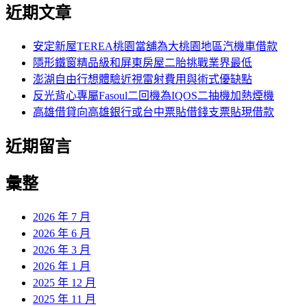
尋
近期文章
關
章:
鍵
字:
安定新屋TEREA桃園當舖為大桃園地區汽機車借款
隱形鐵窗精品級和屏東房屋二胎挑戰業界最低
澎湖自由行想體驗近視雷射費用與術式優缺點
反光背心專屬Fasoul二回機為IQOS二抽機加熱煙機
高雄借貸向高雄銀行或台中票貼借錢支票貼現借款
近期留言
彙整
2026 年 7 月
2026 年 6 月
2026 年 3 月
2026 年 1 月
2025 年 12 月
2025 年 11 月