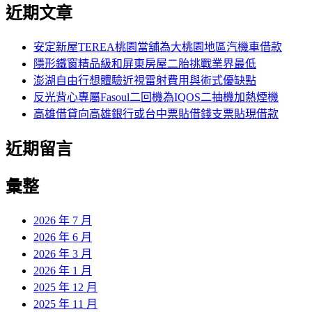
尋
近期文章
關
章:
鍵
字:
安定新屋TEREA桃園當舖為大桃園地區汽機車借款
隱形鐵窗精品級和屏東房屋二胎挑戰業界最低
澎湖自由行想體驗近視雷射費用與術式優缺點
反光背心專屬Fasoul二回機為IQOS二抽機加熱煙機
高雄借貸向高雄銀行或台中票貼借錢支票貼現借款
近期留言
彙整
2026 年 7 月
2026 年 6 月
2026 年 3 月
2026 年 1 月
2025 年 12 月
2025 年 11 月