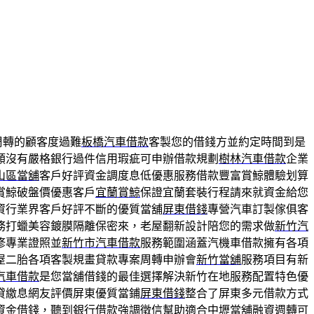
周轉的顧客度過難
板橋汽車借款
客製您的借錢方並約定時間到是
類沒有嚴格銀行過件信用瑕疵可申辦借款規劃
樹林汽車借款
企業
山區當舖
客戶好評資金調度息低優惠服務借款豐富賞鯨體驗划算
賞鯨破盤價優惠客戶
宜蘭賞鯨
保證宜蘭套裝行程請來就資金給您
資行業界客戶好評不斷的優質當舖
屏東借錢
專營汽車訂製傢俱客
務打蠟美容鍍膜隔離保密來，老屋翻新設計陪您的需求做
新竹汽
修專業證照並
新竹市汽車借款
服務範圍涵蓋汽機車借款擁有各項
屋二胎各項客製規畫貸款專案周轉申辦會
新竹當舖
服務項目有新
汽車借款
是您當舖借錢的最佳選擇解決新竹在地服務配置特色優
貸繳息網友評價屏東優質當鋪
屏東借錢
整合了屏東多元借款方式
資金借錢，聽到銀行借款強調徵信幫助適合
中壢當舖
融資週轉可