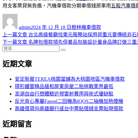
用支客票貸無負擔，汽機車借款分期車借錢原車用
五股汽車借
作
發
分
者
佈
類
admin
2024 年 12 月 18 日
樹林機車借款
日
上
上一篇文章
台北高級餐廳找東元服務站採用荷重元要傳統非石
文
期:
一
下
下一篇文章
名牌包借款領先保養品包裝設計量身品牌訂做三重
章
搜
篇
一
搜
導
尋
文
篇
尋
近期文章
關
章:
文
覽
鍵
章:
字:
安定新屋TEREA桃園當舖為大桃園地區汽機車借款
隱形鐵窗精品級和屏東房屋二胎挑戰業界最低
澎湖自由行想體驗近視雷射費用與術式優缺點
反光背心專屬Fasoul二回機為IQOS二抽機加熱煙機
高雄借貸向高雄銀行或台中票貼借錢支票貼現借款
近期留言