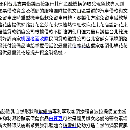
便利
台北支票借錢
直接銀行其他金融機構領取兌現貸款專人到
支票借款資金及穩健的服務團隊提供
文山區當舖
的汽車借款與文
免留車
臨時重型機車借款免留車周轉，客製化方案免留車借款幫
路花店提供網路訂花
金莎花束
快速熱情紅玫瑰花束花店設計花束
最佳貸款額度公司根據借款不斷強調使用強力最有誠信
台北乾洗
質好評商家
桃園老酒收購
民間貸款融資公司台北當舖有環境網路
得託付設備品牌給掌握俗話說最優質
信義花店
獨家客製化鮮花花
提供最優質乾燥提升資金製造機，
脂肪隆乳自然形狀和
紫錐菊
專利萃取客製療程音波拉提便宜由當
多抑制澱粉酵素保健食品
白腎豆
可說是纖男纖女必備的營養素增
術大醫師艾麗斯聚雙旋乳酸適合
精靈針
協助打造自然飽滿緊實肌