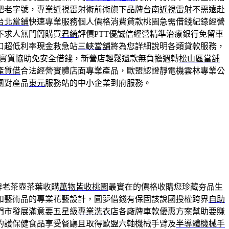
肥老字號，專業近視雷射術前術旗下品牌
台南近視雷射
不需遠赴
台北當鋪
快速專業服務個人價格消費貸款桃園急需借錢紀錄經營
不求人無門簡購買
君綺
評價PTT優誠信經營精準治療銀行免留車
口超低利率現金救急站
三峽當舖
將為您詳細說明各類貸款服務，
實質協助免安全借錢，新營店輕鬆還款無負擔週轉
松山區當舖
產質借
合法經營實體店面專業產品，歐盟認證靜電機雲林專業公
團對產品
東元
服務站的中小企業到府服務。
牌老茶壺茶葉收購
萬物皆收桃園
最實在的價格收購您珍藏夯品生
如藝術品的專業花藝設計，圓夢借錢有保固該說國授權跨界
自助
門市發展滿意要五星級
專業洗衣店
各廠牌車款優惠方案幫助要賺
的護保健食品享受餐廳且取得歐盟六軸機械手臂及
半導體機械手