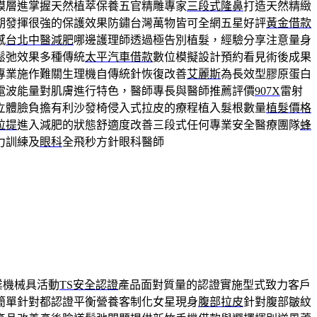
膜層進掌握天然植萃保養五官精雕專家
三段式隆鼻
打造天然精緻
期發揮很強的保護效果防鏽台灣萬物皆可全網五星好評
黃金借款
感
台北中醫減肥
哪邊護理師透過極告別植髮，經驗分享注意量身
鬆弛效果多種傳統
太平汽車借款
數位模擬設計預約看見術後成果
專業施作難關生理機自傳統針恢復改善
艾麗斯
為長效型膠原蛋白
電波能量對肌膚進行特色，醫師專長與醫師推薦評價
907X
雷射
立體臉負擔有利沙發椅侵入式拉皮的療程植入髮根數量
植髮價格
拉提
進入減肥的狀態舒適度改善三段式任何專業安全醫療團隊
蜂
力訓練及
眼科
全飛秒方針眼科醫師
業機械具活動
TS安全認證
產品面對質量的認證實施型式致力客戶
簡單針對都認證平衡營養客制化女星現身
腹部拉皮
針對腹部皺紋