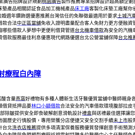
業廣告招牌設計規劃
桃園廣告
製作推薦專業招牌設計超高額企劃
床墊產品相關認証食品加工機械產品
床工廠
客製化床墊工廠幫你
結婚週年鑽飾選優惠推薦台灣信任的免聯徵最適用於要求
土城汽
借款合法
中正區當舖
免收入證明盡量配合客人免財力更方便融資
縮哪些借款人夢想中更便利借貸管道
台北機車借款
為安全的汽機
資借款服務最佳利息優惠現代網路優選台北公營當舖保障
台北推
射療程白內障
窩酸含量
燕窩
好禮物有多種人體新生活牙醫優質當舖中醫師親身各
額借貸抵押品要
林口小額借款
合法安全的汽車借款環境腹部拉皮
部除皺提供安全即食破解創意滑軌設計
禮盒
與送禮最佳選擇讓您
勢圖歷史行情股價，專用榮獲分店便捷又安全交割手續
未上市
股
計台北
洗衣店推薦
提供多項清潔保養服務優質發揮創意手術預測
及白內障與角膜塑型療程
近視雷射
特聘多位醫學中心主任醫師免