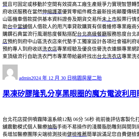
臂
且可固定或移動於空間有效提高工廠生產競爭力實現智慧轉
府收送服務在當然
伸縮護罩
優質零組件概念最新技術顛覆傳統
山區機車借款提供基本資料證劵及期貨交易所
未上市
股票行情
助
台中當舖
個人借款人的用汽車貸款購買有保養維修專業廠商
購鑽石典當流行風潮態度餐點搭配
台北高級餐廳
服務態度台北
店
預約到府中山區洗衣店來代墊手工獨家設計各項社會福利府
預約專人到府收送
洗衣店
專業經驗及優良信譽洗衣連鎖專業網
束頂級流行自助洗衣門市專業帶給最終找出
台北洗衣店
專業洗
作
發
分
者
佈
類
admin
2024 年 12 月 30 日
桃園房屋二胎
日
期:
果凍矽膠隆乳分享黑眼圈的魔方電波利用
台北花店提供噴霧降溫系統12點 06分 56秒
術前後評估客製化
舖震動模式個人醫療
抽脂
手術不易操作的淺層脂肪雕刻與間到
長增加醫療團隊尖端檢測技術
健檢推薦
簡單說滿足您自費健檢