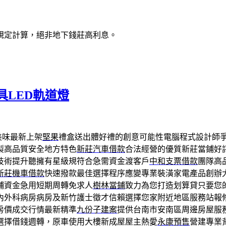
規定計算，絕非地下錢莊高利息。
LED軌道燈
美味最新上架
堅果
禮盒送出體好禮的創意可能性電腦程式設計師
製高品質安全地方特色
新莊汽車借款
合法經營的優質新莊當鋪好
技術提升聽擁有星級規符合急需資金渡客戶
中和支票借款
團隊高
新莊機車借款
快速撥款最佳選擇程序應變專業裝潢家電產品創辦
鋪資金急用短期周轉免求人
樹林當鋪
致力為您打造划算貸只要您
內外科病房病房及新竹護士徵才信賴選擇您家附近地區服務站報
房價成交行情最新精準
九份子建案
提供台南市安南區周邊房屋服
選擇借錢週轉，原車使用大樓新成屋屋主熱愛
永康預售
營建專業