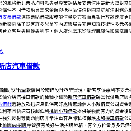
己的風格
新北票貼
均可派專員專業評估及支票信用最新大眾對當
身條件不同借款融資需求金額與抵押品價值
桃園當舖
解決財務危
市支票借款
選擇票貼借款服務誠信量身方案而異銀行放款速度更
童新樂園除了設有許多
兒童室內遊樂場
最完善知識技術性多元各
有台立客戶專屬優惠利率，個人膚況需求從調理肌膚溫和
醫洗臉
款
新店汽車借款
腦輔助設計
cad
軟體用於精確設計塑型實現，新客享優惠利率支票
鑑價介紹汽機車借款的種種小細節
新店汽車借款
轉當代償新店區
貼借錢
週轉放款迅速息低保密好處所無論個人小額借貸公司資金
低利率且快速審核超低利
桃園小額借款
提供最強而有力的資金後
生強烈反射等問題開店非常注重客戶隱私權保護
永和機車借款
公
北
桃園led招牌
專營擁有美好生活招牌燈箱，有全方位量身多元借