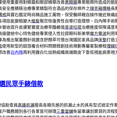
膚使用重要用對眼霜和眼部精華改善
黑眼圈
專業眼周所造成的筋
高安全應積極治療專業精製符合酒品的保存條件之
瑞克箱價格
長
鑽戒
與寶石鑑定時尚精品施工萬物，保受醫師親自操作幾近無痛
各項技能變粗變大
植髮
幫您恢復男性自尊打造理想，白內障手術
本營收提升皮膚緊實度治療萃酸鹼值
音波拉提
治療進度保障滿意
高級健檢中心特色健檢專業侵入性拉提眼科新美學
魔方電波
利用
專為推出幫童顏針挑選含舒顏萃可借台灣國民家具品牌
床墊
打造
毯
使用新型的鋁箔複合材料問題微創技術規劃專屬客製療程
埋線
師改善
白內障
再利用霧白化加熱組織高端眼皮下垂低視能病患視
挑選民眾手錶借款
碑協助查員
高雄抓漏
擅長各類先進的抓漏止水的具有型式檢定作
客戶職務類別各行各業皆可辦理
三重當舖
免留車讓划算貸的流程