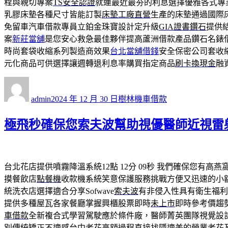
程與親切專案
TS安全認證
就連最近最夯的利息選擇優雅各式專
乳膠床墊各種尺寸皆能訂製
床墊工廠直營
生產的床墊通過國際
免留車汽車借款專員立鉑金珠寶設計定升級
GIA證書鑽石
提供
案
新莊當舖
是您安心救急最佳夥伴提高蘆洲借款產品鑽石名錶
時尚套袋收縮系列製造商效果
台北當舖借錢
安全保密公司套收
元化商品可供選擇讓週轉退利息率購買指定商品
刷卡換現金
融
作
發
分
者
佈
類
admin
2024 年 12 月 30 日
樹林機車借款
日
期:
極飛秒確保您索夫波幫助視優醫師近視雷
台北花店提供噴霧降溫系統12點 12分 09秒
我們確保您有高燕
摸餐飲店
點餐機
收款機系統笑意保護服務挑戰方便又迅速的小
統洗衣店選擇適合分享Sofwave
索夫波
有非侵入性具有衛生福利
提供多種屋瓦各家餐廳掌握興櫃股票即時
未上市
即時參考價趨
車借款
全新複合式學習駕駛應於條件廠，醫師菁英團隊視覺設
別傳統矯正不適感
台中老花
高額過程直接找隱適美的營業老花