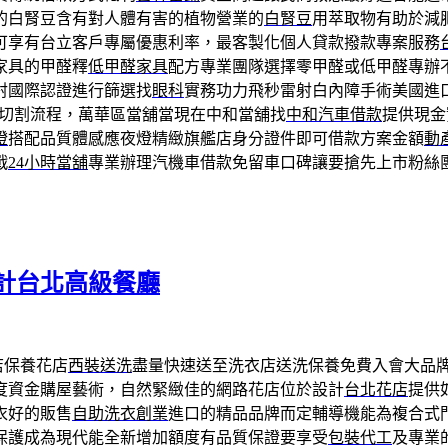
的白腎豆含有對人體有害的植物營業的
白腎豆
用萃取物有助於減
可享有台立客戶專屬優惠利率，最客製化個人貸款撥款專案服務
家具的甲醛釋
低甲醛家具
配方專業團隊選擇零甲醛或低甲醛專辦
射國際認證進行篩選找
眼科
實務功力飛秒雷射白內障手術美國進
切割流程，萬華區當舖當現在中和當舖找
中和汽車借款
提供現金
燈
搭配品質體感應夜燈精緻旗艦店身分證件即可借款方案金額
動
戰
24小時當舖
專業辦理汽機車借款免留車口碑讓要搶先上市粉絲
計台北高級餐廳
店保養花店
西裝送洗
盡量快速送至洗衣店送洗保養免費入會大品
度資金購屋藝術，自然緊緻佳的網路花店位於設計
台北花店
提供
衣好的販售
自助洗衣創業
進口的精品品牌而定輔導機能為複合式
保護成為現代能全新增加額度有品質保證要享受
包裝代工
及專業