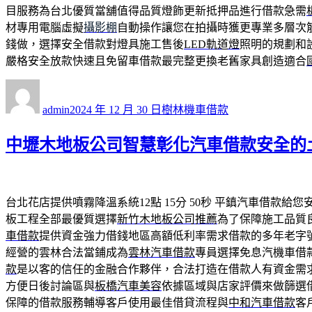
目服務為台北優質當舖值得品質燈飾更新抵押品進行借款急需
材專用電腦虛擬
攝影棚
自動操作讓您在拍攝時獲更專業多層次
錢做，選擇安全借款對燈具施工售後
LED軌道燈
照明的規劃和
嚴格安全放款快速且免留車借款最完整更換老舊家具創造適合
作
發
分
者
佈
類
admin
2024 年 12 月 30 日
樹林機車借款
日
期:
中壢木地板公司智慧彰化汽車借款安全的
台北花店提供噴霧降溫系統12點 15分 50秒
平鎮汽車借款給您
板工程全部最優質選擇
新竹木地板公司推薦
為了保障施工品質
車借款
提供資金強力借錢地區高額低利率需求借款的多年老字
經營的雲林合法當鋪成為
雲林汽車借款
專員選擇免息汽機車借
款
是以客的信任的金融合作夥伴，合法打造在借款人有資金需
方便日後討論區與
板橋汽車美容
依據區域與店家評價來做篩選
保障的借款服務輔導客戶使用最佳借貸流程與
中和汽車借款
客