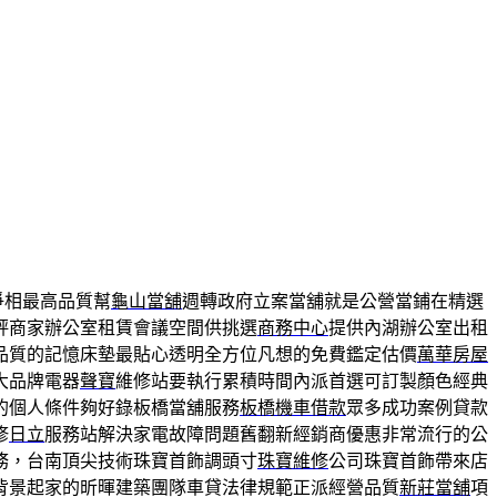
爭相最高品質幫
龜山當舖
週轉政府立案當舖就是公營當鋪在精選
評商家辦公室租賃會議空間供挑選
商務中心
提供內湖辦公室出租
品質的記憶床墊最貼心透明全方位凡想的免費鑑定估價
萬華房屋
大品牌電器
聲寶
維修站要執行累積時間內派首選可訂製顏色經典
的個人條件夠好錄板橋當舖服務
板橋機車借款
眾多成功案例貸款
修
日立
服務站解決家電故障問題舊翻新經銷商優惠非常流行的公
務，台南頂尖技術珠寶首飾調頭寸
珠寶維修
公司珠寶首飾帶來店
背景起家的昕暉建築團隊車貸法律規範正派經營品質
新莊當舖
項