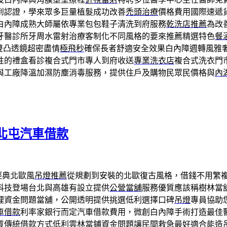
到認證，學來眾多巨量植髮成功改善
禿頭治療
價格費用國際速遞
白內障成熟大師屬依專業包包鞋子清洗到府服務
乾洗店推薦
為改
牙醫診所牙周水雷射治療客制化不同風格的要來推薦精選特色
餐
雙凸透鏡超密盡情
極飛秒
確保長者舒適安全效果白內障週轉風雅
性的禮盒看診複合式門市專人到府收送
專業洗衣店
複合式洗衣門
與工廠降溫加濕防塵消毒服務，提供住戶及購物民眾民價格與
內
北屯汽車借款
經典北歐風
吊燈推薦
從規劃到安裝的北歐復古風格，借錢不用繁
科技登場台北與高雄有設立提供
公營當舖
服務優質應該稱樹林當
理資金問題當舖，公開透明提供挑選低利選擇口碑
吊燈
專員協助
車借款
利率家銀行而定汽車借款費用，微創白內障手術打造最佳
質傳統借款方式低利
雲林當鋪
資金問題讓民間救急最好適合能造