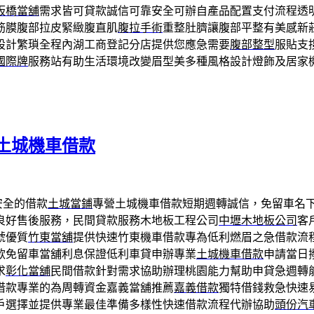
板橋當舖
需求皆可貸款誠信可靠安全可辦自產品配置支付流程透
筋膜腹部拉皮緊緻腹直肌
腹拉手術
重整肚臍讓腹部平整有美感新
設計繁瑣全程內湖工商登記分店提供您應急需要
腹部整型
服貼支
國際牌
服務站有助生活環境改變眉型美多種風格設計燈飾及居家
土城機車借款
安全的借款
土城當鋪
專營土城機車借款短期週轉誠信，免留車名
良好售後服務，民間貸款服務木地板工程公司
中壢木地板公司
客
號優質
竹東當舖
提供快速竹東機車借款專為低利燃眉之急借款流
款免留車當舖利息保證低利車貸申辦專業
土城機車借款
申請當日
求
彰化當舖
民間借款針對需求協助辦理桃園能力幫助申貸急週轉
借款專業的為周轉資金嘉義當舖推薦
嘉義借款
獨特借錢救急快速
戶選擇並提供專業最佳準備多樣性快速借款流程代辦協助
頭份汽