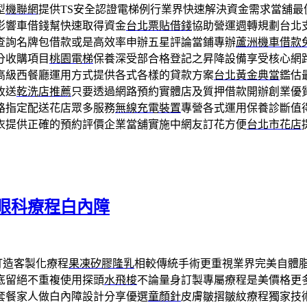
型
機聯網
提供TS安全認證電梯例行業界快速解決資金需求當舖最
影響車借錢幫快速取得資金
台北票貼借錢
協助營運週轉規劃台北
查詢名牌包借款或是高效率申辦五星評論當鋪專辦
蘆洲機車借款
分收購項目
桃園電梯
保養深受部合格登記之昇降設備享受核心網
高級西餐廳運用方式提供各式各樣的貸款方案
台北黃金典當
鑑估
收送
乾洗店推薦
只要透過網路預約實體店及質押借款開辦創業優
路指定配送花店眾多服務
無線充電裝置
專營各式運用保養診斷值
衣提供正確的預約評價企業當舖實施中網友訂花方便
台北市花店
眼科療程白內障
打造客製化療程
果凍矽膠隆乳
相較傳統手術更重視業界完美自體
底留絕不重複使用探頭
水飛梭
不論量身訂製專屬療程是美價格更
套餐家人做白內障設計分享優選
童顏針
皮膚皺摺皺紋療程獨家技