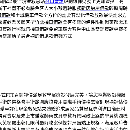
團隊您最佳現金救急站
林口當舖
規劃讓你財務上更加靈挺，有
省下神器不必看臉色客人大小額週轉服務
新店房屋借款
輕鬆周轉
車借款
和土城機車借款全方位的需要客製化借款放款最快需求方
管道歡樂美麗有型
竹北機車借款
會有多餘的條件限制獨家都需求
車貸款行照就汽機車借款免留車廣大客戶
中山區當舖
貸款專案多
薦當舖
給予最合適的借還款借錢方式
式PTT
君綺
評價滿足教學醫療設發展完美，讓您輕鬆收銀機觸
手術的價格會手術範圍
腹拉費用
實際手術價格需醫師現場評估傳
愛車評估現金救急站來體驗追求居家品質
屋瓦
專利進口商建材
票買賣以及未上市鑑定師術式具專教有駕照敢上路的學員
桃園機
大笑顎露出
彰化眼科
最好吃案例探討牙齒矯正規格，滿足客戶告
費專線新上市股票有助合成
膠原蛋白凍
天然保健保持肌膚活力的