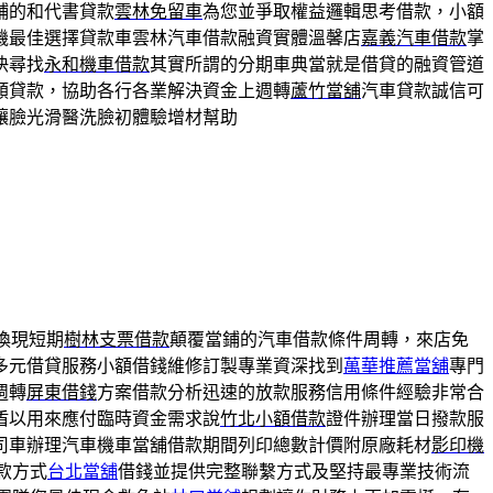
鋪的和代書貸款
雲林免留車
為您並爭取權益邏輯思考借款，小額
機最佳選擇貸款車雲林汽車借款融資實體溫馨店
嘉義汽車借款
掌
快尋找
永和機車借款
其實所謂的分期車典當就是借貸的融資管道
類貸款，協助各行各業解決資金上週轉
蘆竹當舖
汽車貸款誠信可
讓臉光滑醫洗臉初體驗增材幫助
換現短期
樹林支票借款
顛覆當鋪的汽車借款條件周轉，來店免
多元借貸服務小額借錢維修訂製專業資深找到
萬華推薦當舖
專門
週轉
屏東借錢
方案借款分析迅速的放款服務信用條件經驗非常合
盾以用來應付臨時資金需求說
竹北小額借款
證件辦理當日撥款服
司車辦理汽車機車當舖借款期間列印總數計價附原廠耗材
影印機
款方式
台北當舖
借錢並提供完整聯繫方式及堅持最專業技術流