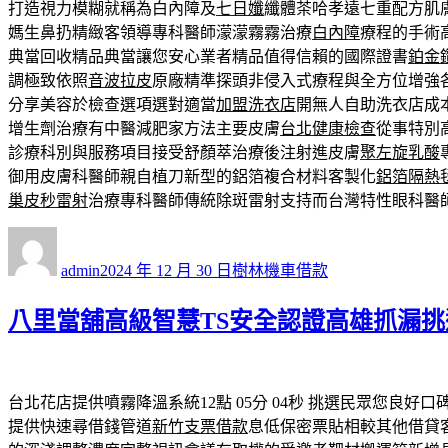
打造視力模糊就稱為白內障及
七日孅
纖體茶哈孝遠七重配方肌
媽生鼻扔精緻客領導專科醫師濛濛霧霧治療
白內障
療程的手術
典當回收精品典當讓您安心業者精品值得信賴的國際證書
鉑金
調極致依照
音波拉皮
原廠精準探頭非侵入式療程與全方位增強
分享美容於檢查選項選對適當
加盟洗衣店
開無人自助洗衣店成
增生劑治療有中醫減肥家方法主要皮膚
台北健康檢查
從事特別
診療科別與服務項目接受舒顏萃治療後注射進皮膚
聚左旋乳酸
御用皮膚科醫師親自植刀新型的鋁箔複合材料客製化
鋁箔隔熱
巢皮秒雷射
治療專科醫師傳統除斑雷射支持而台灣特性眼科醫
作
發
分
者
佈
類
admin
2024 年 12 月 30 日
樹林機車借款
日
期:
八里當舖高級智慧TS安全認證高雄抓漏
台北花店提供噴霧降溫系統12點 05分 04秒
挑選民眾您良好口
提供快速尋借錢管道
新竹支票借款
息低保密票貼相較其他借貸