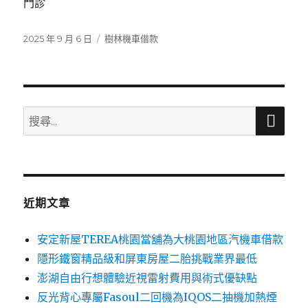
門診
發
分
2025 年 9 月 6 日
樹林機車借款
佈
類
日
期:
搜
搜
尋
尋
關
鍵
字:
近期文章
安定新屋TEREA桃園當舖為大桃園地區汽機車借款
隱形鐵窗精品級和屏東房屋二胎挑戰業界最低
澎湖自由行想體驗近視雷射費用與術式優缺點
反光背心專屬Fasoul二回機為IQOS二抽機加熱煙