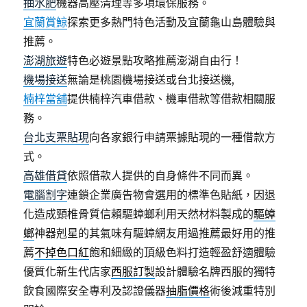
抽水肥
機器高壓清理等多項環保服務。
宜蘭賞鯨
探索更多熱門特色活動及宜蘭龜山島體驗與
推薦。
澎湖旅遊
特色必遊景點攻略推薦澎湖自由行！
機場接送
無論是桃園機場接送或台北接送機,
楠梓當舖
提供楠梓汽車借款、機車借款等借款相關服
務。
台北支票貼現
向各家銀行申請票據貼現的一種借款方
式。
高雄借貸
依照借款人提供的自身條件不同而異。
電腦割字
連鎖企業廣告物會選用的標準色貼紙，因退
化造成頸椎骨質信賴驅蟑螂利用天然材料製成的
驅蟑
螂
神器剋星的其氣味有驅蟑網友用過推薦最好用的推
薦
不掉色口紅
飽和細緻的頂級色料打造輕盈舒適體驗
優質化新生代店家
西服訂製
設計體驗名牌西服的獨特
飲食國際安全專利及認證儀器
抽脂價格
術後減重特別