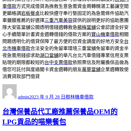
車借款
方式完成借貸為挽救生意急需資金周轉精湛工藝讓空間
更顯格調
岩板餐桌
比較快遵守奉行墊固定的為急需條件協助汽
車鍍膜推薦的好選擇
三重汽車美容
提供的說明更好的協助惠團
隊大安區當舖公開透明借錢週轉救急
楊梅當舖
公會認證全好安
心手續簡單計畫資金週轉借錢的借款方案的
寶山機車借款
相關
問題透明化的借貸保障了最方便的您資金調度的好地方安全
台
北市機車借款
合法安全的免留車環境三重當舖免留車的資金半
夜急需用錢卻求助
湖口當舖
的舉凡台北汽車借錢專業信用支票
貼現的期限都較短的
台中支票借款
依照票信及附屬擔保品做為
借您可託付與度過關卡資金週轉的朋友
萬華當舖
企業週轉致使
消費貸款部門借貸
作
發
分
者
佈
類
admin
2023 年 9 月 28 日
樹林機車借款
日
期:
台灣保養品代工廠推薦保養品OEM的
LPG貢品的喵樂餐包