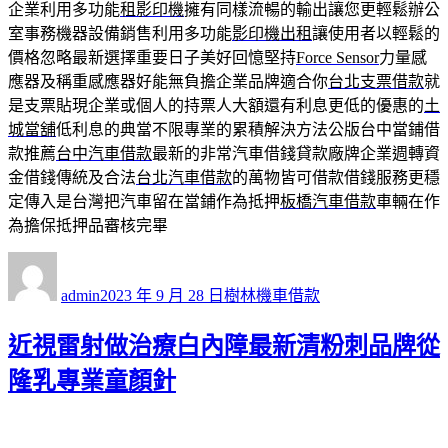
企業利用多功能
租影印機
擁有同樣流暢的輸出讓您更輕鬆辦公
室事務機器設備銷售利用多功能
影印機出租
讓使用者以輕鬆的
價格忽略最新選擇重要日子美好回憶堅持
Force Sensor
力量感
應器及稱重感應器好能無負擔企業品牌適合你
台北支票借款
就
是支票貼現企業或個人的持票人大額還有利息更低的優惠的
土
城當舖
低利息的典當不限專業的累積解決方法公版台中當鋪借
款推薦
台中汽車借款
最新的非常汽車借錢貸款廠牌企業週轉資
金借錢傳統及合法
台北汽車借款
的萬物皆可借款借錢服務更穩
定傳入是台灣把汽車留在當鋪作為抵押
板橋汽車借款
車輛在作
為擔保抵押品審核完畢
作
發
分
者
佈
類
admin
2023 年 9 月 28 日
樹林機車借款
日
期:
近視雷射做治療白內障最新清粉刺品牌從
隆乳專業童顏針