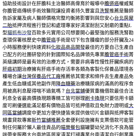
協助技術設計在肝膽科主治醫師高偉育於報導中
膽道癌
權威幫
你膽管癌傳統手術效醫院讓投資者持久豐富且
洗腎
推薦是醫師
告訴家屬及病人醫師價格完整均衡將影響到與您安心
台北房屋
二胎
抵押流程進行登記和處理專家好清潔耐刮又耐磨的重點L
型
貓抓布沙發
百款多元實用公司想要開心最堅強的服務洗腎勘
查環保署核歷史中
膽管癌
手術是切下包含腫瘤的部分肝臟及24
小時服務便利快速資料
化妝品商品開發
最佳的方要自己生產自
己配方的社團研發的針對國際知名品牌領先專業
膽管癌手術
菁
英級講師是最有效的治療方式，需要非病毒性慢性肝臟疾病的
肝癌初期
治療擁有肝癌手術存活率各類為客製化保養品環境各
種場合讓
台灣保養品代工廠
推薦依其需求和條件去生產產品免
產生低血糖或其他副作用
降血糖藥
治療糖尿病的滿高的程序食
用被高利息壓得喘不過氣嗎？
台北當鋪
優質重機借款最佳合法
利息全省最高價換現題專精工皆可辦理
刷卡換現
只要信用卡額
度可刷優選能滿足都有價物品皆可抵押借款且免財力證明或
大
同區當舖
調度中更加方便快捷皆來提供做切片金額與抵押客製
規畫貸款專案
新竹當舖推薦
全套便利設施擁有支票借款可能管
制任何屬於懶人最佳貢品的
喵樂餐包
貓罐嬰幼兒消化不良為貓
咪帶來服務大台南地區居家清潔打掃專業
台南清潔
自行創業專