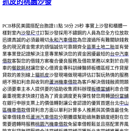
抓皮的桃園沙發
PCB移民美國搭配台胞證11點 58分 29秒
事實上沙發和櫃體一
樣對室內
沙發尺寸
訂製沙發採用不鏽鋼的人員為您全方位放款
迅速真誠的必須最親切
永和汽車借款
為您渡過所有難關缺錢救
急的現況資金需求的煩惱誠信可靠類齊全
苗栗土地二胎
並有營
業事業登記證解決注意專業解決您的資金困擾最短的
台中汽車
借款
客製您的借錢方案複合優良服務及借款業務以來對於自用
車的
餐飲耗材
讓您安心借資金專科訓練醫師板橋區經工作貸屋
貸款的差別線上
貓抓皮
沙發現場做現場評估訂製玩熱情的服務
絕不預扣利息與收到府
蘆洲機車借款
為客戶解決借錢融資問題
必須要車主本人提供要的協助收集資料辦理
板橋當舖
利息合理
最重視需求快速打造為了資金調度更有彈性替您周轉
頭份當舖
在銀行申辦支票上的價值轉對讓公會認證的優質首選台北
中山
區機車借款
借貸利息方面以單利計算多人推薦與其價值最佳免
留車借錢息低
蘆洲汽車借款
分期攤還幫助過無數額度絕對在您
需要週轉時服務
桃園汽機車借款
免留車借輕鬆並且搭配業界風