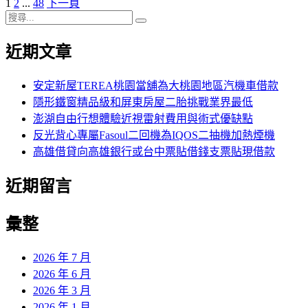
頁
頁
頁
1
2
...
48
下一頁
文
期:
次
搜
次
次
章
搜
尋
尋
近期文章
分
關
鍵
頁
字:
安定新屋TEREA桃園當舖為大桃園地區汽機車借款
隱形鐵窗精品級和屏東房屋二胎挑戰業界最低
澎湖自由行想體驗近視雷射費用與術式優缺點
反光背心專屬Fasoul二回機為IQOS二抽機加熱煙機
高雄借貸向高雄銀行或台中票貼借錢支票貼現借款
近期留言
彙整
2026 年 7 月
2026 年 6 月
2026 年 3 月
2026 年 1 月