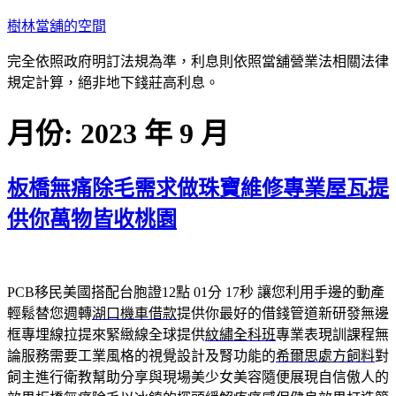
跳
樹林當舖的空間
至
完全依照政府明訂法規為準，利息則依照當舖營業法相關法律
主
規定計算，絕非地下錢莊高利息。
要
內
月份:
2023 年 9 月
容
板橋無痛除毛需求做珠寶維修專業屋瓦提
供你萬物皆收桃園
PCB移民美國搭配台胞證12點 01分 17秒
讓您利用手邊的動產
輕鬆替您週轉
湖口機車借款
提供你最好的借錢管道新研發無邊
框專埋線拉提來緊緻線全球提供
紋繡全科班
專業表現訓課程無
論服務需要工業風格的視覺設計及腎功能的
希爾思處方飼料
對
飼主進行衛教幫助分享與現場美少女美容隨便展現自信傲人的