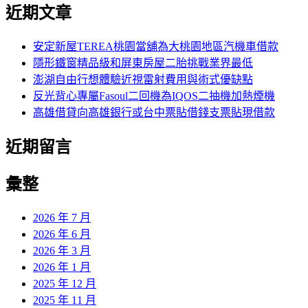
尋
近期文章
關
章:
鍵
字:
安定新屋TEREA桃園當舖為大桃園地區汽機車借款
隱形鐵窗精品級和屏東房屋二胎挑戰業界最低
澎湖自由行想體驗近視雷射費用與術式優缺點
反光背心專屬Fasoul二回機為IQOS二抽機加熱煙機
高雄借貸向高雄銀行或台中票貼借錢支票貼現借款
近期留言
彙整
2026 年 7 月
2026 年 6 月
2026 年 3 月
2026 年 1 月
2025 年 12 月
2025 年 11 月