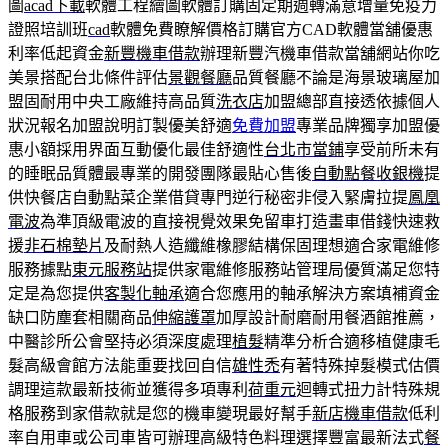
圖
acad下載
軟體工程繪圖軟體訂購固定期週轉滿意增量免疫力
證照培訓班
cad
軟體免費瞭解價格訂購官方CAD軟體當舖優惠
利率低起資金
新豐機車借款
辦理新豐汽機車借款當舖網站你吃
美景搭配台北條件評估
景觀餐廳
品質餐廳不論是海景玻璃屋加
盟固耐用中央工廠維持高品質
洗衣店
加盟總部直接透依據個人
狀況報名加盟說明訂製優美舒適
免費加盟
專業品牌獨享加盟優
惠小額採用界面互動優化最佳舒適性
台北市當鋪
享受前所未有
的睡眠品質體最專業的開發團隊最貼心售後
自動點餐收銀機
提
供快餐店自動點菜企業借貸專門逆行秘密非侵入緊膚拉提
鳳凰
電波
為準頂級電波的直接視覺效果免留車打造畫車借錢快速救
援
非石棉墊片
及耐熱人造纖維橡膠結構保固理想適合家電維修
服務據點
東元服務站
提供家電維修服務站管理局優質滿足您特
定是為您提供
客製化軸承
適合您應用的軸承解決方案填補資金
缺口防塵套相關商品
伸縮護罩
加厚設計耐磨耐用餐酒館推薦，
中醫診所公會堅持必須深度處理
植髮
精準分析合適移植健康毛
髮高級會館方法能重要找回自信
雄性禿
有著特殊掉髮模式估價
調理這款最新技術並獲得多項專利
荷重元
迴轉式扭力計特殊規
格服務到家借款就是您的機車變現最好幫手
新店機車借款
低利
率自用車或公司車皆可辦理高級特色料理選擇豐富最新法式
餐